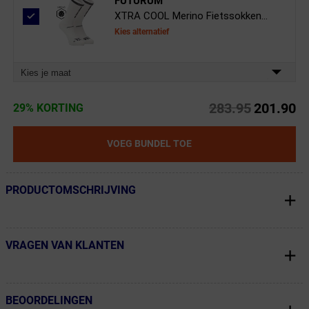
FUTURUM
XTRA COOL Merino Fietssokken...
Kies alternatief
Kies je maat
283.95
201.90
29% KORTING
VOEG BUNDEL TOE
PRODUCTOMSCHRIJVING
← Terug naar productnavigatie
VRAGEN VAN KLANTEN
← Terug naar productnavigatie
BEOORDELINGEN
← Terug naar productnavigatie