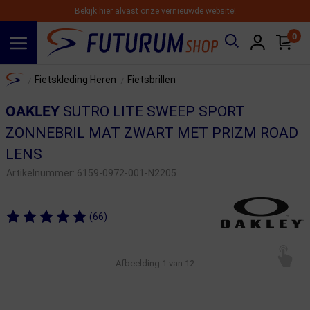
Bekijk hier alvast onze vernieuwde website!
0
Spring naar hoofdinhoud
Home
Fietskleding Heren
Fietsbrillen
/
/
OAKLEY
SUTRO LITE SWEEP SPORT
ZONNEBRIL MAT ZWART MET PRIZM ROAD
LENS
Artikelnummer:
6159-0972-001-N2205
(66)
Afbeelding
1
van 12