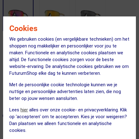
Cookies
We gebruiken cookies (en vergelijkbare technieken) om het
shoppen nog makkelijker en persoonlijker voor jou te
maken. Functionele en analytische cookies plaatsen we
altijd. De functionele cookies zorgen voor de beste
website-ervaring. De analytische cookies gebruiken we om
FuturumShop elke dag te kunnen verbeteren.
Gratis bezorging & retourneren
Met de persoonlijke cookie technologie kunnen we je
Voor 23:00 uur besteld, morgen in huis
nuttige en persoonlijke advertenties laten zien, die nog
beter op jouw wensen aansluiten.
365 dagen retourrecht
Lees
hier
alles over onze cookie- en privacyverklaring. Klik
ONZE AANBEVOLEN COMBINATIE
← Terug naar productnavigatie
op 'accepteren' om te accepteren. Kies je voor weigeren?
Dan plaatsen we alleen functionele en analytische
cookies.