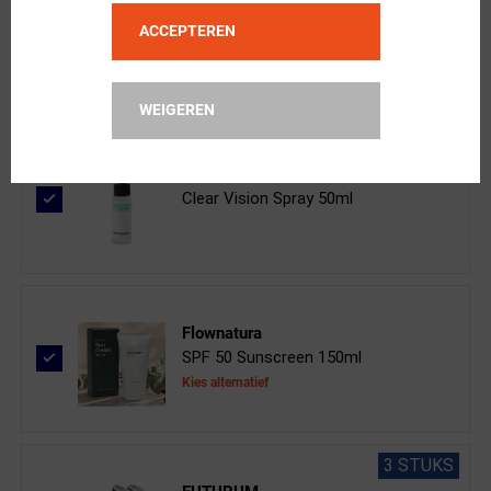
Oakley
ACCEPTEREN
Sutro Lite Sweep Sport Zonnebril Ma...
WEIGEREN
ppeeqq
Clear Vision Spray 50ml
Flownatura
SPF 50 Sunscreen 150ml
Kies alternatief
3 STUKS