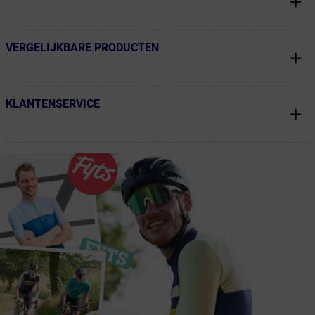
VERGELIJKBARE PRODUCTEN
← Terug naar productnavigatie
KLANTENSERVICE
← Terug naar productnavigatie