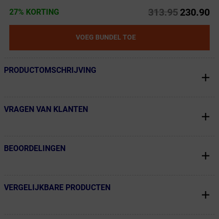
313.95
230.90
27% KORTING
VOEG BUNDEL TOE
PRODUCTOMSCHRIJVING
← Terug naar productnavigatie
VRAGEN VAN KLANTEN
← Terug naar productnavigatie
BEOORDELINGEN
← Terug naar productnavigatie
VERGELIJKBARE PRODUCTEN
← Terug naar productnavigatie