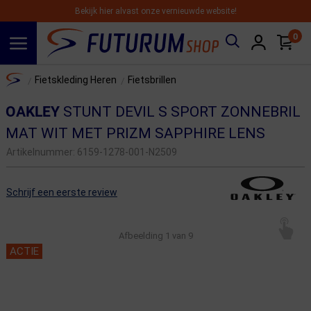
Bekijk hier alvast onze vernieuwde website!
0
Spring naar hoofdinhoud
Home
Fietskleding Heren
Fietsbrillen
/
/
OAKLEY
STUNT DEVIL S SPORT ZONNEBRIL
MAT WIT MET PRIZM SAPPHIRE LENS
Artikelnummer:
6159-1278-001-N2509
Schrijf een eerste review
Afbeelding
1
van 9
ACTIE