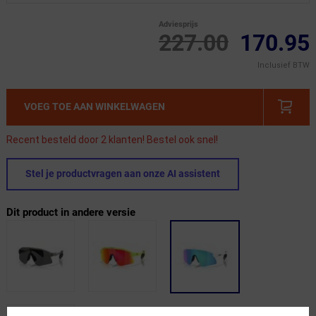
Adviesprijs
227.00
170.95
Inclusief BTW
VOEG TOE AAN WINKELWAGEN
Recent besteld door 2 klanten! Bestel ook snel!
Stel je productvragen aan onze AI assistent
Dit product in andere versie