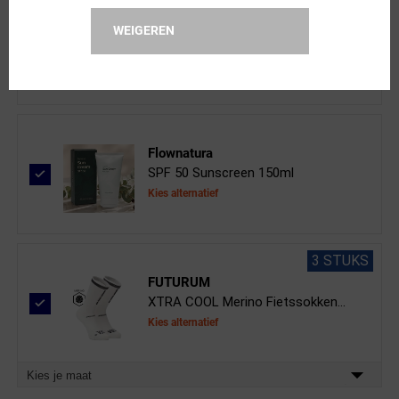
ppeeqq
WEIGEREN
Clear Vision Spray 50ml
Flownatura
SPF 50 Sunscreen 150ml
Kies alternatief
3 STUKS
FUTURUM
XTRA COOL Merino Fietssokken...
Kies alternatief
Kies je maat