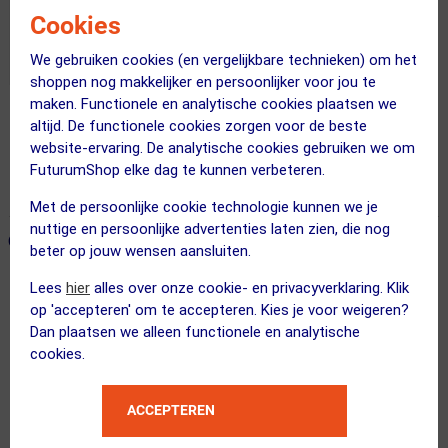
Cookies
We gebruiken cookies (en vergelijkbare technieken) om het
shoppen nog makkelijker en persoonlijker voor jou te
maken. Functionele en analytische cookies plaatsen we
altijd. De functionele cookies zorgen voor de beste
Gratis bezorging & retourneren
website-ervaring. De analytische cookies gebruiken we om
Voor 23:00 uur besteld, morgen in huis
FuturumShop elke dag te kunnen verbeteren.
365 dagen retourrecht
Met de persoonlijke cookie technologie kunnen we je
nuttige en persoonlijke advertenties laten zien, die nog
ONZE AANBEVOLEN COMBINATIE
← Terug naar productnavigatie
beter op jouw wensen aansluiten.
Lees
hier
alles over onze cookie- en privacyverklaring. Klik
op 'accepteren' om te accepteren. Kies je voor weigeren?
Dan plaatsen we alleen functionele en analytische
Oakley
cookies.
Stunt Devil S Sport Zonnebril Mat W...
ACCEPTEREN