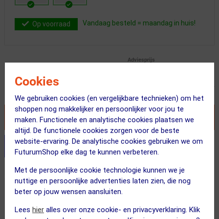
Vandaag besteld = maandag in huis!
Op voorraad
Adviesprijs
35.00
22.95
Cookies
Inclusief BTW
We gebruiken cookies (en vergelijkbare technieken) om het
shoppen nog makkelijker en persoonlijker voor jou te
VOEG TOE AAN WINKELWAGEN
maken. Functionele en analytische cookies plaatsen we
altijd. De functionele cookies zorgen voor de beste
website-ervaring. De analytische cookies gebruiken we om
Stel je productvragen aan onze AI assistent
FuturumShop elke dag te kunnen verbeteren.
Met de persoonlijke cookie technologie kunnen we je
Dit product in andere versie
nuttige en persoonlijke advertenties laten zien, die nog
beter op jouw wensen aansluiten.
Lees
hier
alles over onze cookie- en privacyverklaring. Klik