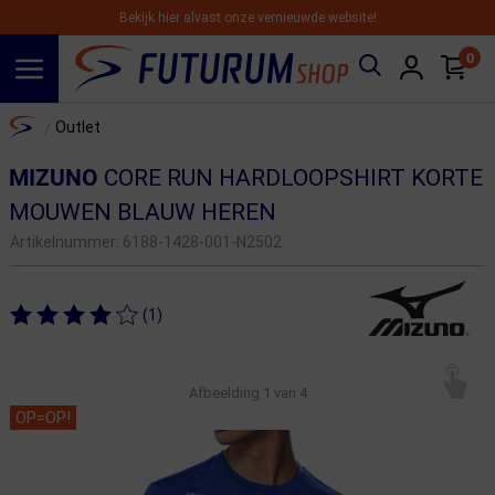
Bekijk hier alvast onze vernieuwde website!
0
Spring naar hoofdinhoud
Home
Outlet
/
MIZUNO
CORE RUN HARDLOOPSHIRT KORTE
MOUWEN BLAUW HEREN
Artikelnummer:
6188-1428-001-N2502
(1)
Afbeelding
1
van 4
OP=OP!