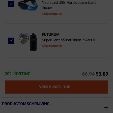
Neon Led USB Hardlooparmband
Blauw
Kies alternatief
FUTURUM
SuperLight 550ml Bidon Zwart II
Kies alternatief
66.94
53.89
20% KORTING
VOEG BUNDEL TOE
PRODUCTOMSCHRIJVING
← Terug naar productnavigatie