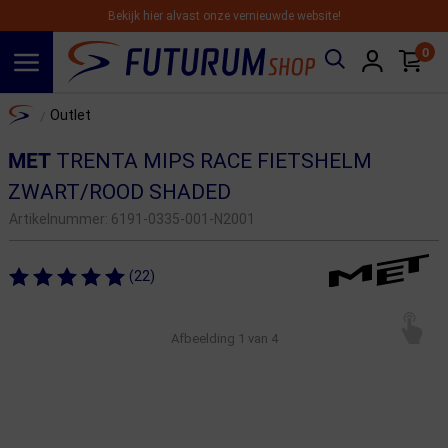
Bekijk hier alvast onze vernieuwde website!
0
Spring naar hoofdinhoud
Home
Outlet
/
MET
TRENTA MIPS RACE FIETSHELM
ZWART/ROOD SHADED
Artikelnummer:
6191-0335-001-N2001
(22)
Afbeelding
1
van 4