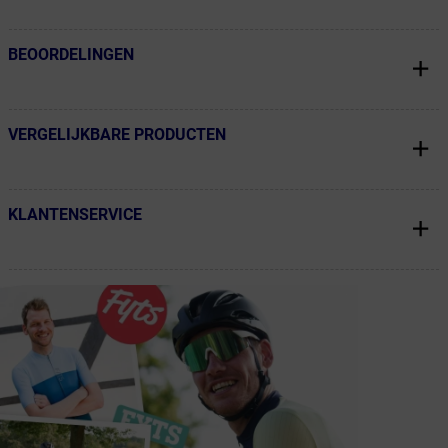
BEOORDELINGEN
← Terug naar productnavigatie
VERGELIJKBARE PRODUCTEN
← Terug naar productnavigatie
KLANTENSERVICE
← Terug naar productnavigatie