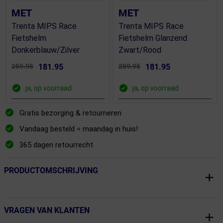
MET
MET
Trenta MIPS Race
Trenta MIPS Race
Fietshelm
Fietshelm Glanzend
Donkerblauw/Zilver
Zwart/Rood
259.95
181.95
259.95
181.95
ja, op voorraad
ja, op voorraad
Gratis bezorging & retourneren
Vandaag besteld = maandag in huis!
365 dagen retourrecht
PRODUCTOMSCHRIJVING
← Terug naar productnavigatie
VRAGEN VAN KLANTEN
← Terug naar productnavigatie