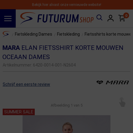
Bekijk hier alvast onze vernieuwde website!
0
Spring naar hoofdinhoud
Home
Fietskleding Dames
Fietskleding
Fietsshirts korte mouwe
/
/
/
MARA
ELAN FIETSSHIRT KORTE MOUWEN
OCEAAN DAMES
Artikelnummer:
6420-0014-001-N2604
Schrijf een eerste review
Afbeelding
1
van 5
SUMMER SALE