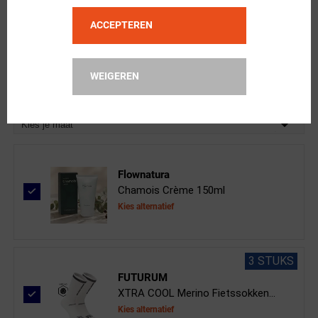
Kies je maat
ACCEPTEREN
FYTS
Cool Ondershirt Mouwloos Wit Dames
WEIGEREN
Kies alternatief
Kies je maat
Flownatura
Chamois Crème 150ml
Kies alternatief
3 STUKS
FUTURUM
XTRA COOL Merino Fietssokken...
Kies alternatief