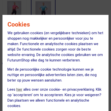
Cookies
We gebruiken cookies (en vergelijkbare technieken) om het
Gratis bezorging & retourneren
shoppen nog makkelijker en persoonlijker voor jou te
Vandaag besteld = maandag in huis!
maken. Functionele en analytische cookies plaatsen we
altijd. De functionele cookies zorgen voor de beste
365 dagen retourrecht
website-ervaring. De analytische cookies gebruiken we om
FuturumShop elke dag te kunnen verbeteren.
ONZE AANBEVOLEN COMBINATIE
← Terug naar productnavigatie
Met de persoonlijke cookie technologie kunnen we je
nuttige en persoonlijke advertenties laten zien, die nog
beter op jouw wensen aansluiten.
MARA
Elan Fietsshirt Korte Mouwen Oceaan...
Lees
hier
alles over onze cookie- en privacyverklaring. Klik
op 'accepteren' om te accepteren. Kies je voor weigeren?
Dan plaatsen we alleen functionele en analytische
cookies.