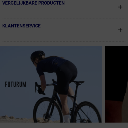
VERGELIJKBARE PRODUCTEN
← Terug naar productnavigatie
KLANTENSERVICE
← Terug naar productnavigatie