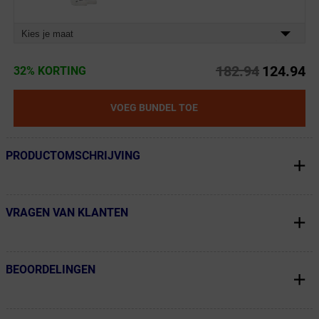
Kies je maat
182.94
124.94
32% KORTING
VOEG BUNDEL TOE
PRODUCTOMSCHRIJVING
← Terug naar productnavigatie
VRAGEN VAN KLANTEN
← Terug naar productnavigatie
BEOORDELINGEN
← Terug naar productnavigatie