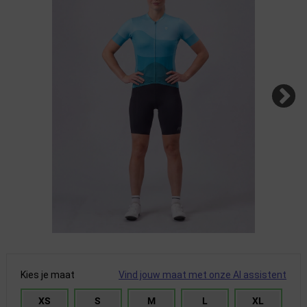
Kies je maat
Vind jouw maat met onze AI assistent
XS
S
M
L
XL