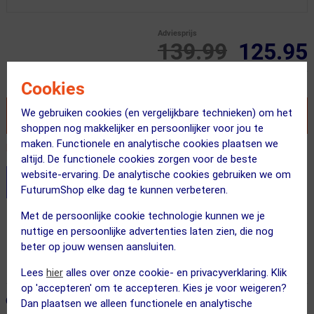
Adviesprijs
139.99
125.95
Inclusief BTW
Cookies
We gebruiken cookies (en vergelijkbare technieken) om het
VOEG TOE AAN WINKELWAGEN
shoppen nog makkelijker en persoonlijker voor jou te
maken. Functionele en analytische cookies plaatsen we
Recent besteld door 2 klanten! Bestel ook snel!
altijd. De functionele cookies zorgen voor de beste
website-ervaring. De analytische cookies gebruiken we om
Stel je productvragen aan onze AI assistent
FuturumShop elke dag te kunnen verbeteren.
Met de persoonlijke cookie technologie kunnen we je
Gratis bezorging & retourneren
nuttige en persoonlijke advertenties laten zien, die nog
Voor 23:00 uur besteld, morgen in huis
beter op jouw wensen aansluiten.
365 dagen retourrecht
Lees
hier
alles over onze cookie- en privacyverklaring. Klik
op 'accepteren' om te accepteren. Kies je voor weigeren?
ONZE AANBEVOLEN COMBINATIE
← Terug naar productnavigatie
Dan plaatsen we alleen functionele en analytische