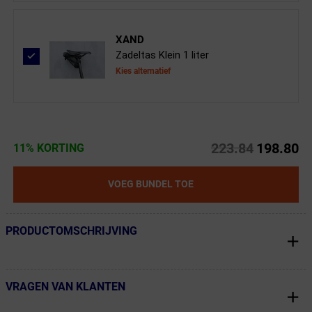
XAND
Zadeltas Klein 1 liter
Kies alternatief
223.84
198.80
11% KORTING
VOEG BUNDEL TOE
PRODUCTOMSCHRIJVING
← Terug naar productnavigatie
VRAGEN VAN KLANTEN
← Terug naar productnavigatie