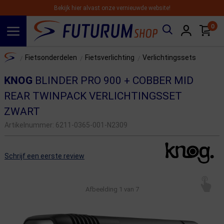
Bekijk hier alvast onze vernieuwde website!
0
Spring naar hoofdinhoud
Home
Fietsonderdelen
Fietsverlichting
Verlichtingssets
/
/
/
KNOG
BLINDER PRO 900 + COBBER MID
REAR TWINPACK VERLICHTINGSSET
ZWART
Artikelnummer:
6211-0365-001-N2309
Schrijf een eerste review
Afbeelding
1
van 7