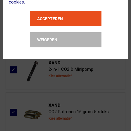
cookies.
Knog
ACCEPTEREN
Blinder Pro 900 + Cobber Mid Rear T...
WEIGEREN
XAND
2-in-1 CO2 & Minipomp
Kies alternatief
XAND
CO2 Patronen 16 gram 5-stuks
Kies alternatief