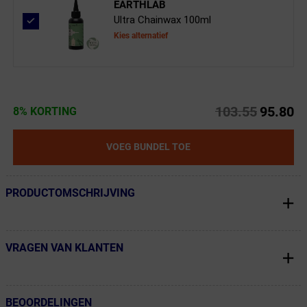
EARTHLAB
Ultra Chainwax 100ml
Kies alternatief
103.55
95.80
8% KORTING
VOEG BUNDEL TOE
PRODUCTOMSCHRIJVING
← Terug naar productnavigatie
VRAGEN VAN KLANTEN
← Terug naar productnavigatie
BEOORDELINGEN
← Terug naar productnavigatie