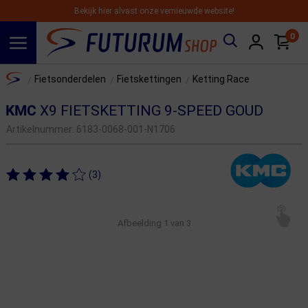
Bekijk hier alvast onze vernieuwde website!
0
Spring naar hoofdinhoud
Home
Fietsonderdelen
Fietskettingen
Ketting Race
/
/
/
KMC
X9 FIETSKETTING 9-SPEED GOUD
Artikelnummer:
6183-0068-001-N1706
(3)
Afbeelding
1
van 3