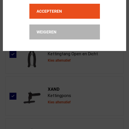
KMC
X9 Fietsketting 9-speed Goud
ACCEPTEREN
WEIGEREN
XAND
Kettingtang Open en Dicht
Kies alternatief
XAND
Kettingpons
Kies alternatief