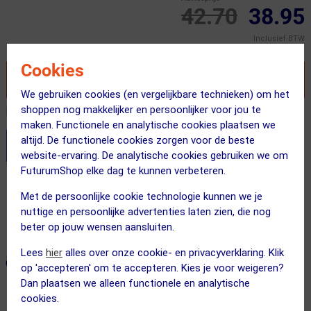
42.70
38.95
Inclusief BTW
Cookies
VOEG TOE AAN WINKELWAGEN
We gebruiken cookies (en vergelijkbare technieken) om het
shoppen nog makkelijker en persoonlijker voor jou te
Recent besteld door 2 klanten! Bestel ook snel!
maken. Functionele en analytische cookies plaatsen we
altijd. De functionele cookies zorgen voor de beste
Stel je productvragen aan onze AI assistent
website-ervaring. De analytische cookies gebruiken we om
FuturumShop elke dag te kunnen verbeteren.
Gratis verzending vanaf €49
Met de persoonlijke cookie technologie kunnen we je
Voor 23:00 uur besteld, morgen in huis
nuttige en persoonlijke advertenties laten zien, die nog
beter op jouw wensen aansluiten.
365 dagen retourrecht
Lees
hier
alles over onze cookie- en privacyverklaring. Klik
ONZE AANBEVOLEN COMBINATIE
← Terug naar productnavigatie
op 'accepteren' om te accepteren. Kies je voor weigeren?
Dan plaatsen we alleen functionele en analytische
cookies.