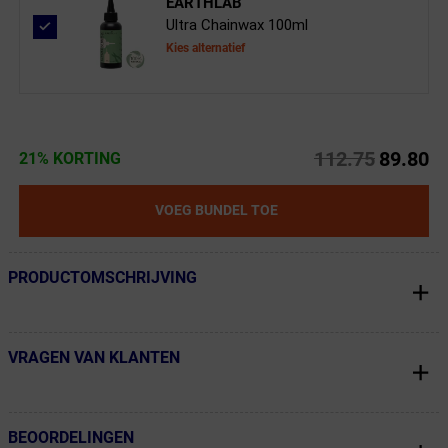
EARTHLAB
Ultra Chainwax 100ml
Kies alternatief
112.75
89.80
21% KORTING
VOEG BUNDEL TOE
PRODUCTOMSCHRIJVING
← Terug naar productnavigatie
VRAGEN VAN KLANTEN
← Terug naar productnavigatie
BEOORDELINGEN
← Terug naar productnavigatie