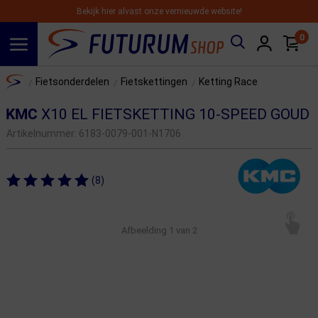
Bekijk hier alvast onze vernieuwde website!
0
Spring naar hoofdinhoud
Home
Fietsonderdelen
Fietskettingen
Ketting Race
/
/
/
KMC
X10 EL FIETSKETTING 10-SPEED GOUD
Artikelnummer:
6183-0079-001-N1706
(8)
Afbeelding
1
van 2