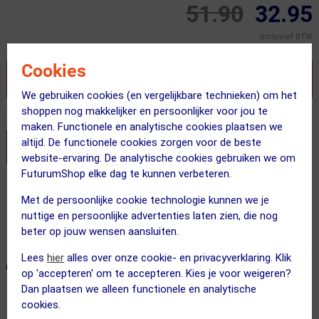
51.90
32.95
Inclusief BTW
Cookies
VOEG TOE AAN WINKELWAGEN
We gebruiken cookies (en vergelijkbare technieken) om het
shoppen nog makkelijker en persoonlijker voor jou te
Recent besteld door 11 klanten! Bestel ook snel!
maken. Functionele en analytische cookies plaatsen we
altijd. De functionele cookies zorgen voor de beste
Stel je productvragen aan onze AI assistent
website-ervaring. De analytische cookies gebruiken we om
FuturumShop elke dag te kunnen verbeteren.
Gratis verzending vanaf €49
Met de persoonlijke cookie technologie kunnen we je
Voor 23:00 uur besteld, morgen in huis
nuttige en persoonlijke advertenties laten zien, die nog
365 dagen retourrecht
beter op jouw wensen aansluiten.
Lees
hier
alles over onze cookie- en privacyverklaring. Klik
ONZE AANBEVOLEN COMBINATIE
← Terug naar productnavigatie
op 'accepteren' om te accepteren. Kies je voor weigeren?
Dan plaatsen we alleen functionele en analytische
cookies.