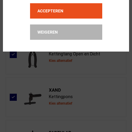
KMC
X10 EL Fietsketting 10-Speed Goud
ACCEPTEREN
WEIGEREN
XAND
Kettingtang Open en Dicht
Kies alternatief
XAND
Kettingpons
Kies alternatief