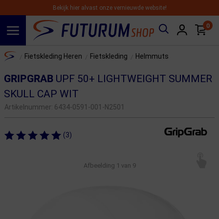
Bekijk hier alvast onze vernieuwde website!
0
Spring naar hoofdinhoud
Home
Fietskleding Heren
Fietskleding
Helmmuts
/
/
/
GRIPGRAB
UPF 50+ LIGHTWEIGHT SUMMER
SKULL CAP WIT
Artikelnummer:
6434-0591-001-N2501
(3)
Afbeelding
1
van 9