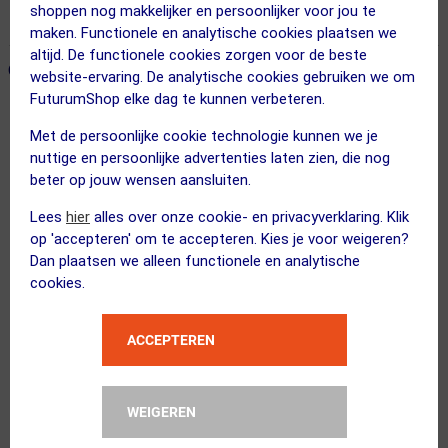
shoppen nog makkelijker en persoonlijker voor jou te
365 dagen retourrecht
maken. Functionele en analytische cookies plaatsen we
altijd. De functionele cookies zorgen voor de beste
ONZE AANBEVOLEN COMBINATIE
← Terug naar productnavigatie
website-ervaring. De analytische cookies gebruiken we om
FuturumShop elke dag te kunnen verbeteren.
Met de persoonlijke cookie technologie kunnen we je
GripGrab
nuttige en persoonlijke advertenties laten zien, die nog
UPF 50+ Lightweight Summer Skull Ca...
beter op jouw wensen aansluiten.
Lees
hier
alles over onze cookie- en privacyverklaring. Klik
op 'accepteren' om te accepteren. Kies je voor weigeren?
Dan plaatsen we alleen functionele en analytische
cookies.
FUTURUM
4 SEASONS Merino Fietssokken...
ACCEPTEREN
Kies alternatief
Kies je maat
WEIGEREN