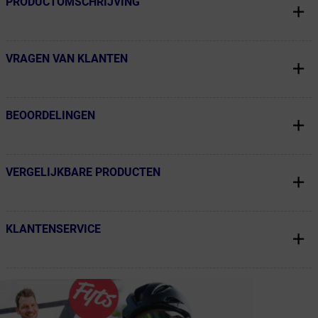
PRODUCTOMSCHRIJVING
← Terug naar productnavigatie
VRAGEN VAN KLANTEN
← Terug naar productnavigatie
BEOORDELINGEN
← Terug naar productnavigatie
VERGELIJKBARE PRODUCTEN
← Terug naar productnavigatie
KLANTENSERVICE
← Terug naar productnavigatie