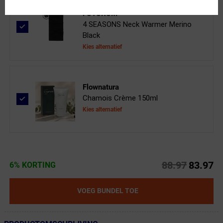
FUTURUM
4 SEASONS Neck Warmer Merino
Black
Kies alternatief
Flownatura
Chamois Crème 150ml
Kies alternatief
88.97
83.97
6% KORTING
VOEG BUNDEL TOE