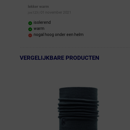
lekker warm
01 november 2021
jos123
|
isolerend
warm
nogal hoog onder een helm
VERGELIJKBARE PRODUCTEN
← Terug naar productnavigatie