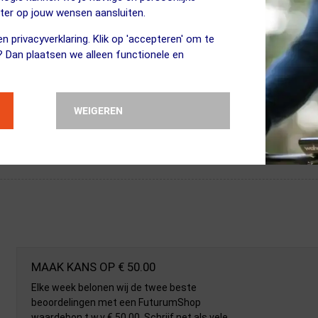
eter op jouw wensen aansluiten.
n privacyverklaring. Klik op 'accepteren' om te
? Dan plaatsen we alleen functionele en
WEIGEREN
MAAK KANS OP € 50.00
Elke week belonen wij de twee beste
beoordelingen met een FuturumShop
waardebon t.w.v € 50.00. Schrijf net als vele