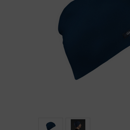
Fietstrainers
Hardlopen
Overige sporten & cadeaubon
Fietsen
Nieuw bij FuturumShop...