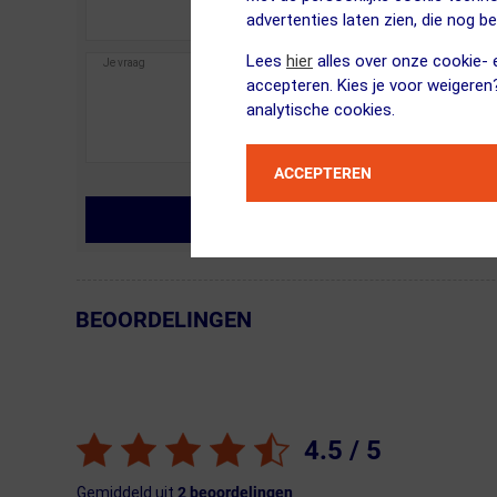
advertenties laten zien, die nog b
Lees
hier
alles over onze cookie- e
accepteren. Kies je voor weigeren
analytische cookies.
ACCEPTEREN
MIJN VRAAG STELLEN
BEOORDELINGEN
← Terug naar productnavigatie
4.5
/ 5
Gemiddeld uit
2
beoordelingen