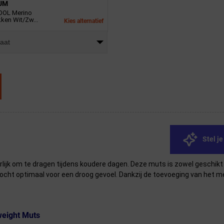
UM
OOL Merino
ken Wit/Zw...
Kies alternatief
maat
Stel j
rlijk om te dragen tijdens koudere dagen. Deze muts is zowel geschikt 
ht optimaal voor een droog gevoel. Dankzij de toevoeging van het mer
weight Muts