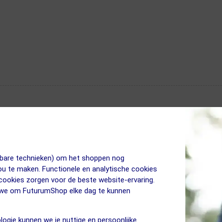
jkbare technieken) om het shoppen nog
jou te maken. Functionele en analytische cookies
 cookies zorgen voor de beste website-ervaring.
n we om FuturumShop elke dag te kunnen
logie kunnen we je nuttige en persoonlijke