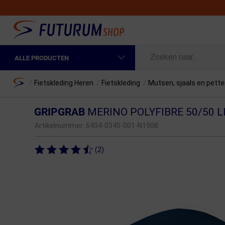
ALLE PRODUCTEN
Spring naar hoofdinhoud
Fietskleding Heren
Home
/
Fietskleding Heren
/
Fietskleding
/
Mutsen, sjaals en pett
Fietskleding Dames
GRIPGRAB
MERINO POLYFIBRE 50/50 
Fietsonderdelen
Artikelnummer:
6434-0345-001-N1908
Fietselektronica
(2)
Fietsonderhoud
Sportvoeding en Verzorging
Fietstassen & Rugzakken
Fietsendragers & Fietskoffers