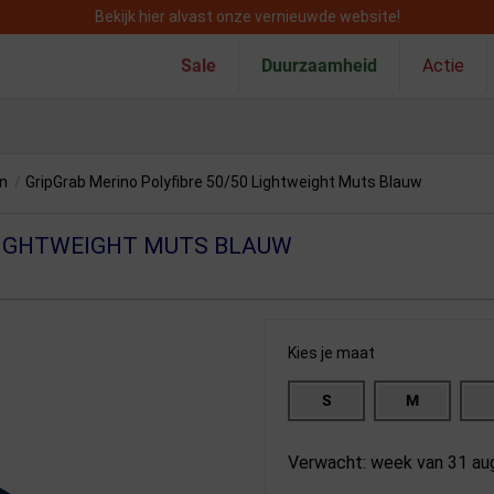
Bekijk hier alvast onze vernieuwde website!
Sale
Duurzaamheid
Actie
en
/
GripGrab Merino Polyfibre 50/50 Lightweight Muts Blauw
LIGHTWEIGHT MUTS BLAUW
Kies je maat
S
M
Verwacht: week van 31 au