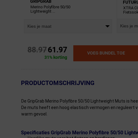
GRIPGRAB
FUTUR
Merino Polyfibre 50/50
XTRA C
Lightweight ...
Fietssok
Kies je 
Kies je maat
88.97
61.97
VOEG BUNDEL TOE
31% korting
← Terug naar productnavigatie
PRODUCTOMSCHRIJVING
De GripGrab Merino Polyfibre 50/50 Lightweight Muts is hee
De muts heeft een hoog elastisch vermogen en reguleert voc
warm gevoel.
Specificaties GripGrab Merino Polyfibre 50/50 Light