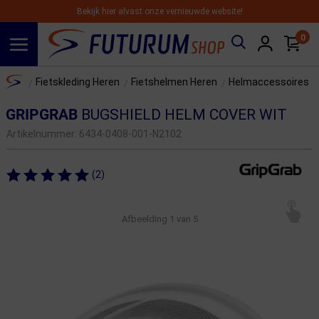
Bekijk hier alvast onze vernieuwde website!
0
Spring naar hoofdinhoud
Home
Fietskleding Heren
Fietshelmen Heren
Helmaccessoires
/
/
/
GRIPGRAB
BUGSHIELD HELM COVER WIT
Artikelnummer:
6434-0408-001-N2102
(2)
Afbeelding
1
van 5