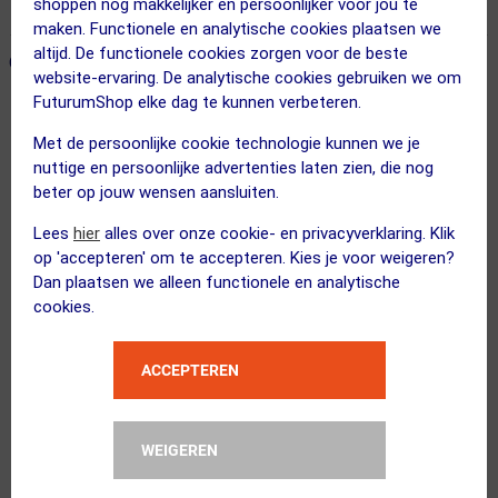
shoppen nog makkelijker en persoonlijker voor jou te
365 dagen retourrecht
maken. Functionele en analytische cookies plaatsen we
altijd. De functionele cookies zorgen voor de beste
ONZE AANBEVOLEN COMBINATIE
← Terug naar productnavigatie
website-ervaring. De analytische cookies gebruiken we om
FuturumShop elke dag te kunnen verbeteren.
Met de persoonlijke cookie technologie kunnen we je
GripGrab
nuttige en persoonlijke advertenties laten zien, die nog
BugShield Helm Cover Wit
beter op jouw wensen aansluiten.
Lees
hier
alles over onze cookie- en privacyverklaring. Klik
op 'accepteren' om te accepteren. Kies je voor weigeren?
Dan plaatsen we alleen functionele en analytische
cookies.
BBB Cycling
ComfortCap BBW-293 Helmmuts Wit
ACCEPTEREN
Kies alternatief
WEIGEREN
3 STUKS
FUTURUM