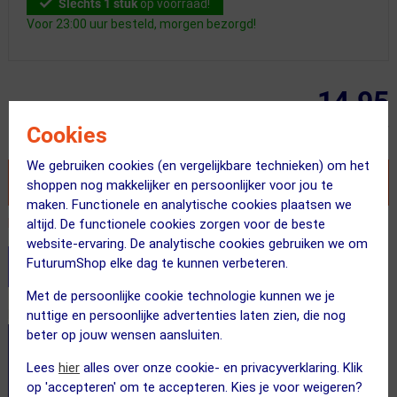
Slechts 1 stuk
op voorraad!
Voor 23:00 uur besteld, morgen bezorgd!
14.95
Cookies
Inclusief BTW
We gebruiken cookies (en vergelijkbare technieken) om het
VOEG TOE AAN WINKELWAGEN
shoppen nog makkelijker en persoonlijker voor jou te
maken. Functionele en analytische cookies plaatsen we
Recent besteld door 21 klanten! Bestel ook snel!
altijd. De functionele cookies zorgen voor de beste
website-ervaring. De analytische cookies gebruiken we om
FuturumShop elke dag te kunnen verbeteren.
Stel je productvragen aan onze AI assistent
Met de persoonlijke cookie technologie kunnen we je
Dit product in andere versie
nuttige en persoonlijke advertenties laten zien, die nog
beter op jouw wensen aansluiten.
Lees
hier
alles over onze cookie- en privacyverklaring. Klik
op 'accepteren' om te accepteren. Kies je voor weigeren?