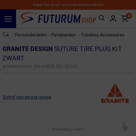
Bekijk hier alvast onze vernieuwde website!
0
Spring naar hoofdinhoud
Home
Fietsonderdelen
Fietsbanden
Tubeless Accessoires
/
/
/
GRANITE DESIGN
SUTURE TIRE PLUG KIT
ZWART
Artikelnummer:
6964-0029-001-N2506
Schrijf een eerste review
Afbeelding
1
van 3