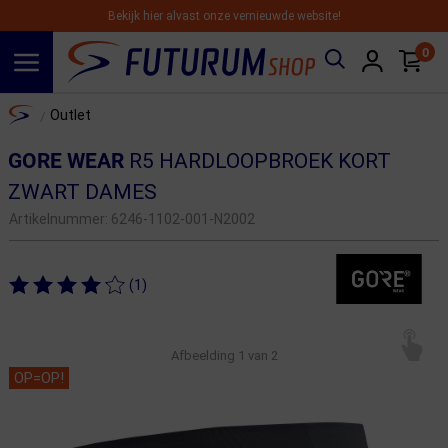
Bekijk hier alvast onze vernieuwde website!
0
Spring naar hoofdinhoud
Home
Outlet
/
GORE WEAR
R5 HARDLOOPBROEK KORT
ZWART DAMES
Artikelnummer:
6246-1102-001-N2002
(1)
Afbeelding
1
van 2
OP=OP!