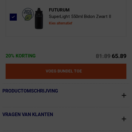
FUTURUM
SuperLight 550ml Bidon Zwart II
Kies alternatief
81.89
65.89
20% KORTING
VOEG BUNDEL TOE
PRODUCTOMSCHRIJVING
← Terug naar productnavigatie
VRAGEN VAN KLANTEN
← Terug naar productnavigatie