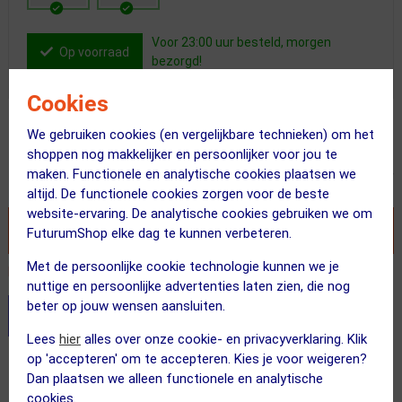
Voor 23:00 uur besteld, morgen
Op voorraad
bezorgd!
Cookies
Adviesprijs
We gebruiken cookies (en vergelijkbare technieken) om het
49.95
34.95
shoppen nog makkelijker en persoonlijker voor jou te
maken. Functionele en analytische cookies plaatsen we
Inclusief BTW
altijd. De functionele cookies zorgen voor de beste
website-ervaring. De analytische cookies gebruiken we om
VOEG TOE AAN WINKELWAGEN
FuturumShop elke dag te kunnen verbeteren.
Met de persoonlijke cookie technologie kunnen we je
Recent besteld door 2 klanten! Bestel ook snel!
nuttige en persoonlijke advertenties laten zien, die nog
beter op jouw wensen aansluiten.
Stel je productvragen aan onze AI assistent
Lees
hier
alles over onze cookie- en privacyverklaring. Klik
op 'accepteren' om te accepteren. Kies je voor weigeren?
Gratis verzending vanaf €49
Dan plaatsen we alleen functionele en analytische
Voor 23:00 uur besteld, morgen in huis
cookies.