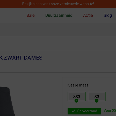
Bekijk hier alvast onze vernieuwde website!
Sale
Duurzaamheid
Actie
Blog
EK ZWART DAMES
Kies je maat
XXS
XS
Voor 23
Op voorraad