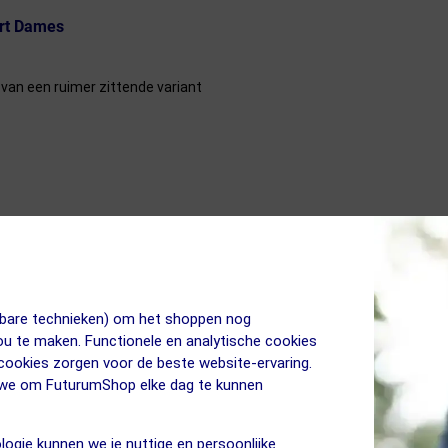
ort Dames
van een ruimer zittende variant
jkbare technieken) om het shoppen nog
jou te maken. Functionele en analytische cookies
 cookies zorgen voor de beste website-ervaring.
n we om FuturumShop elke dag te kunnen
logie kunnen we je nuttige en persoonlijke