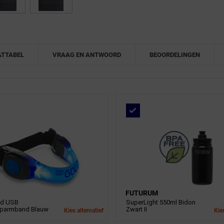
TTABEL
VRAAG EN ANTWOORD
BEOORDELINGEN
FUTURUM
ed USB
SuperLight 550ml Bidon
oparmband Blauw
Zwart II
Kies alternatief
Kies