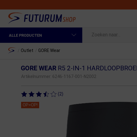
ALLE PRODUCTEN
Spring naar hoofdinhoud
Fietskleding Heren
Home
/
Outlet
/
GORE Wear
Fietskleding Dames
GORE WEAR
R5 2-IN-1 HARDLOOPBRO
Fietsonderdelen
Artikelnummer:
6246-1167-001-N2002
Fietselektronica
(2)
Fietsonderhoud
OP=OP!
Sportvoeding en Verzorging
Fietstassen & Rugzakken
Fietsendragers & Fietskoffers