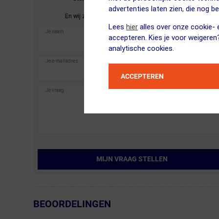
Hardloopbroek Zwart Dames.
advertenties laten zien, die nog b
En wij zullen je zo spoedig mogelijk antwoorden.
Lees
hier
alles over onze cookie- e
accepteren. Kies je voor weigeren
analytische cookies.
ACCEPTEREN
MIJN VRAAG STELLEN
BEOORDELINGEN
← Terug naar productnavigatie