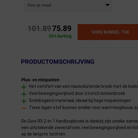
Kies je maat
101.89
75.89
VOEG BUNDEL TOE
26% korting
← Terug naar productnavigatie
PRODUCTOMSCHRIJVING
Plus- en minpunten
Het comfort van een nauwsluitende broek met de looks 
Veel bewegingsvrijheid door stretch binnenbroek
Sneldrogend materiaal, ideaal bij hoge inspanningen
Twee lagen stof kunnen sneller voor warmteopbouw z
De Gore R5 2-in-1 hardloopbroek is dankzij zijn unieke same
een uitstekende zweetafvoer, veel bewegingsvrijheid en licht
op de langste tochten.