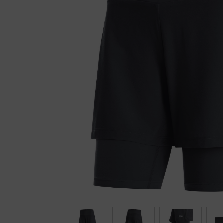
Fietstrainers
Hardlopen
Overige sporten & cadeaubon
Fietsen
Nieuw bij FuturumShop...
← Terug naar productnavigatie