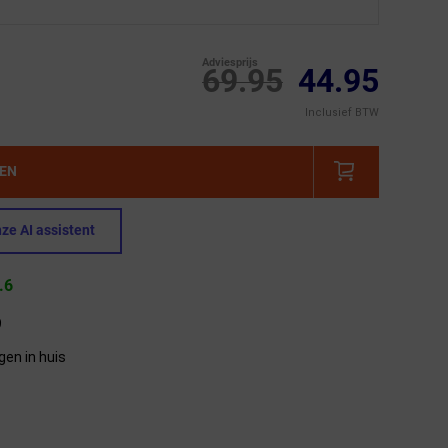
Adviesprijs
69.95
44.95
Inclusief BTW
GEN
ze AI assistent
.6
9
gen in huis