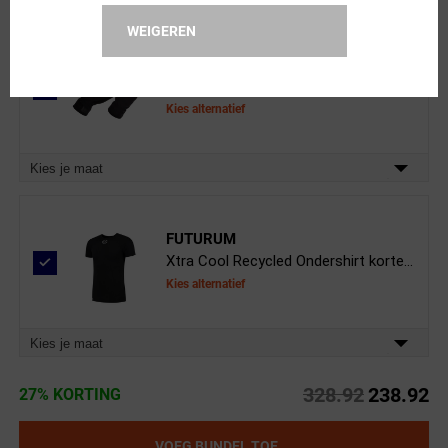
WEIGEREN
FUTURUM
4 SEASONS Thermo Fietshandsc...
Kies alternatief
Kies je maat
FUTURUM
Xtra Cool Recycled Ondershirt korte...
Kies alternatief
Kies je maat
328.92
238.92
27% KORTING
VOEG BUNDEL TOE