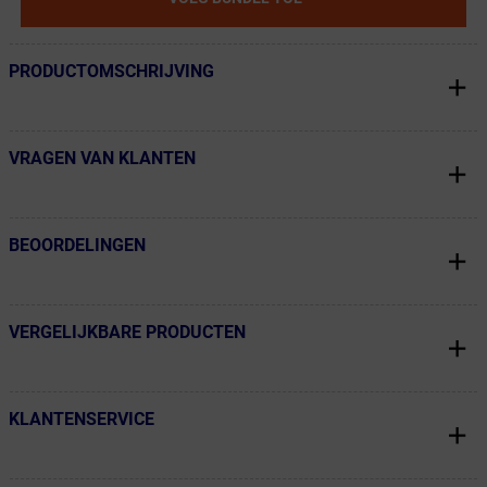
PRODUCTOMSCHRIJVING
← Terug naar productnavigatie
VRAGEN VAN KLANTEN
← Terug naar productnavigatie
BEOORDELINGEN
← Terug naar productnavigatie
VERGELIJKBARE PRODUCTEN
← Terug naar productnavigatie
KLANTENSERVICE
← Terug naar productnavigatie