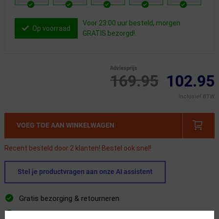
Voor 23:00 uur besteld, morgen
Op voorraad
GRATIS bezorgd!
Adviesprijs
169.95
102.95
Inclusief BTW
VOEG TOE AAN WINKELWAGEN
Recent besteld door 2 klanten! Bestel ook snel!
Stel je productvragen aan onze AI assistent
Gratis bezorging & retourneren
Voor 23:00 uur besteld, morgen in huis