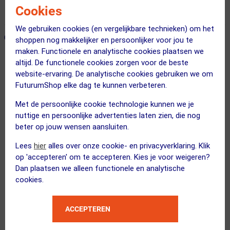
Cookies
365 dagen retourrecht
We gebruiken cookies (en vergelijkbare technieken) om het
ONZE AANBEVOLEN COMBINATIE
← Terug naar productnavigatie
shoppen nog makkelijker en persoonlijker voor jou te
maken. Functionele en analytische cookies plaatsen we
altijd. De functionele cookies zorgen voor de beste
website-ervaring. De analytische cookies gebruiken we om
GORE Wear
FuturumShop elke dag te kunnen verbeteren.
Everyday Fietsjack Zwart Dames
Met de persoonlijke cookie technologie kunnen we je
nuttige en persoonlijke advertenties laten zien, die nog
beter op jouw wensen aansluiten.
Kies je maat
Lees
hier
alles over onze cookie- en privacyverklaring. Klik
op 'accepteren' om te accepteren. Kies je voor weigeren?
Dan plaatsen we alleen functionele en analytische
FUTURUM
cookies.
4 SEASONS Merino Fietssokken...
Kies alternatief
ACCEPTEREN
Kies je maat