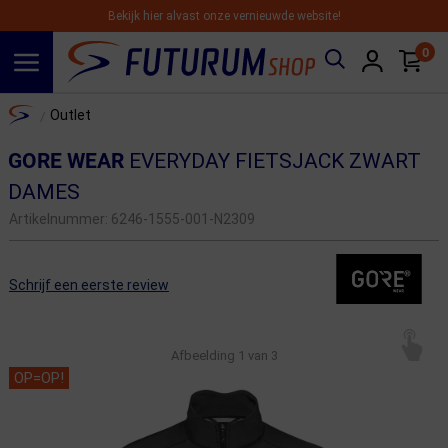
Bekijk hier alvast onze vernieuwde website!
0
Spring naar hoofdinhoud
Home
Outlet
/
GORE WEAR
EVERYDAY FIETSJACK ZWART
DAMES
Artikelnummer:
6246-1555-001-N2309
Schrijf een eerste review
Afbeelding
1
van 3
OP=OP!