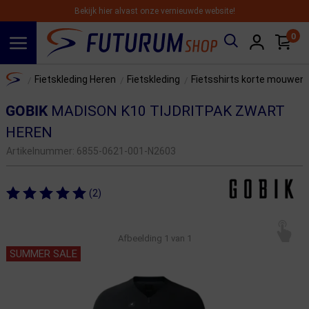
Bekijk hier alvast onze vernieuwde website!
0
Spring naar hoofdinhoud
Home
Fietskleding Heren
Fietskleding
Fietsshirts korte mouwen
/
/
/
GOBIK
MADISON K10 TIJDRITPAK ZWART
HEREN
Artikelnummer:
6855-0621-001-N2603
(2)
Afbeelding
1
van 1
SUMMER SALE