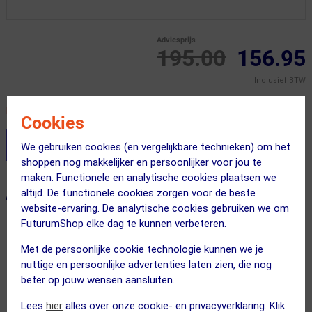
Adviesprijs
195.00
156.95
Inclusief BTW
Recent besteld door 19 klanten! Bestel ook snel!
Cookies
Stel je productvragen aan onze AI assistent
We gebruiken cookies (en vergelijkbare technieken) om het
shoppen nog makkelijker en persoonlijker voor jou te
maken. Functionele en analytische cookies plaatsen we
altijd. De functionele cookies zorgen voor de beste
ALTERNATIEVE PRODUCTEN
website-ervaring. De analytische cookies gebruiken we om
FuturumShop elke dag te kunnen verbeteren.
SUMMER SALE
SUMMER SALE
Met de persoonlijke cookie technologie kunnen we je
nuttige en persoonlijke advertenties laten zien, die nog
beter op jouw wensen aansluiten.
Lees
hier
alles over onze cookie- en privacyverklaring. Klik