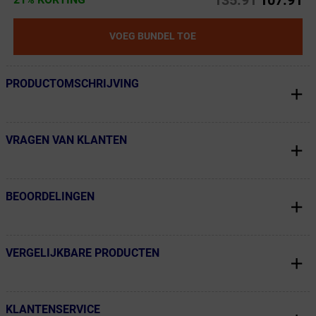
135.91
107.91
VOEG BUNDEL TOE
PRODUCTOMSCHRIJVING
← Terug naar productnavigatie
VRAGEN VAN KLANTEN
← Terug naar productnavigatie
BEOORDELINGEN
← Terug naar productnavigatie
VERGELIJKBARE PRODUCTEN
← Terug naar productnavigatie
KLANTENSERVICE
← Terug naar productnavigatie