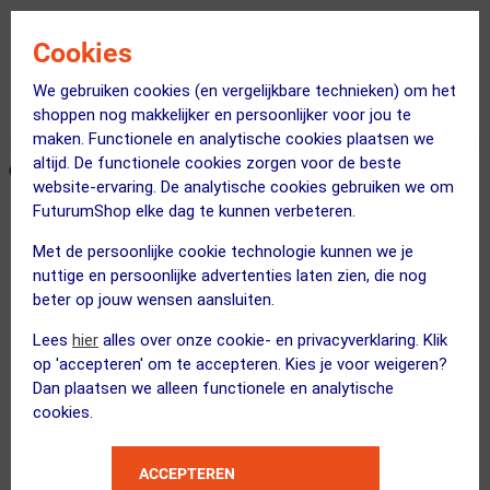
Gratis bezorging & retourneren
Cookies
Voor 23:00 uur besteld, morgen in huis
We gebruiken cookies (en vergelijkbare technieken) om het
shoppen nog makkelijker en persoonlijker voor jou te
365 dagen retourrecht
maken. Functionele en analytische cookies plaatsen we
altijd. De functionele cookies zorgen voor de beste
ONZE AANBEVOLEN COMBINATIE
← Terug naar productnavigatie
website-ervaring. De analytische cookies gebruiken we om
FuturumShop elke dag te kunnen verbeteren.
Met de persoonlijke cookie technologie kunnen we je
Gobik
nuttige en persoonlijke advertenties laten zien, die nog
Crux Sport BH Zwart
beter op jouw wensen aansluiten.
Lees
hier
alles over onze cookie- en privacyverklaring. Klik
op 'accepteren' om te accepteren. Kies je voor weigeren?
Kies je maat
Dan plaatsen we alleen functionele en analytische
cookies.
3 STUKS
FUTURUM
ACCEPTEREN
XTRA COOL Merino Fietssokken...