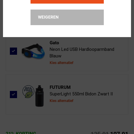
Kies alternatief
WEIGEREN
Kies je maat
Gato
Neon Led USB Hardlooparmband
Blauw
Kies alternatief
FUTURUM
SuperLight 550ml Bidon Zwart II
Kies alternatief
21% KORTING