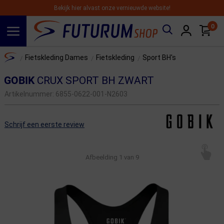
Bekijk hier alvast onze vernieuwde website!
0
Spring naar hoofdinhoud
Home
Fietskleding Dames
Fietskleding
Sport BH's
/
/
/
GOBIK
CRUX SPORT BH ZWART
Artikelnummer:
6855-0622-001-N2603
Schrijf een eerste review
Afbeelding
1
van 9