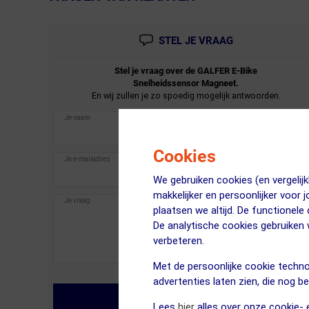
STEL JE VRAAG
Stel je vraag over de
GALFER
E-Bike
Snelheidssensor Magneet.
En wij zullen je zo spoedig mogelijk antwoorden.
Cookies
We gebruiken cookies (en vergeli
makkelijker en persoonlijker voor 
plaatsen we altijd. De functionele
De analytische cookies gebruike
verbeteren.
Met de persoonlijke cookie techno
advertenties laten zien, die nog b
MIJN VRAAG STELLEN
Lees
hier
alles over onze cookie- e