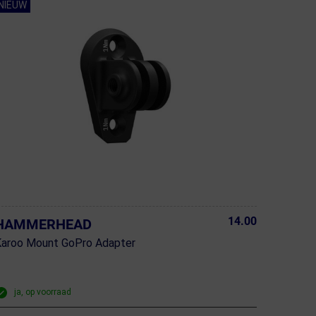
NIEUW
14.00
HAMMERHEAD
Karoo Mount GoPro Adapter
ja, op voorraad