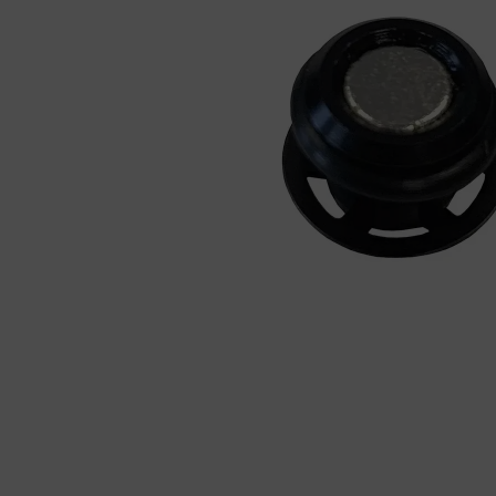
Fietstrainers
Hardlopen
Overige sporten & cadeaubon
Fietsen
Nieuw bij FuturumShop...
← Terug naar productnavigatie