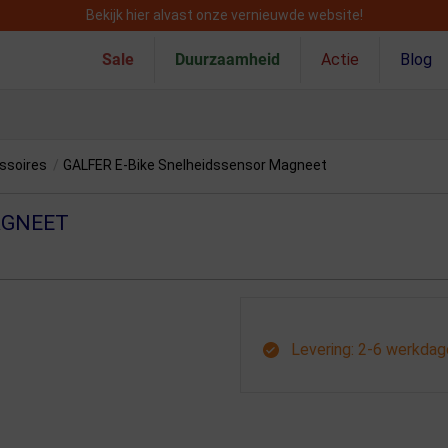
Bekijk hier alvast onze vernieuwde website!
Sale
Duurzaamheid
Actie
Blog
ssoires
/
GALFER E-Bike Snelheidssensor Magneet
AGNEET
Levering: 2-6 werkda