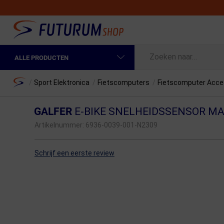
ALLE PRODUCTEN
Spring naar hoofdinhoud
Fietskleding Heren
Home
/
Sport Elektronica
/
Fietscomputers
/
Fietscomputer Acce
Fietskleding Dames
GALFER
E-BIKE SNELHEIDSSENSOR M
Fietsonderdelen
Artikelnummer:
6936-0039-001-N2309
Fietselektronica
Schrijf een eerste review
Fietsonderhoud
Sportvoeding en Verzorging
Fietstassen & Rugzakken
Fietsendragers & Fietskoffers