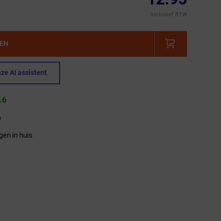
Inclusief BTW
GEN
ze AI assistent
.6
9
gen in huis