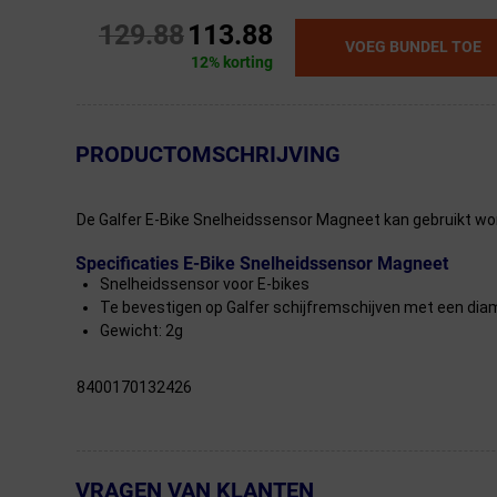
129.88
113.88
VOEG BUNDEL TOE
12% korting
← Terug naar productnavigatie
PRODUCTOMSCHRIJVING
De Galfer E-Bike Snelheidssensor Magneet kan gebruikt wor
Specificaties E-Bike Snelheidssensor Magneet
Snelheidssensor voor E-bikes
Te bevestigen op Galfer schijfremschijven met een dia
Gewicht: 2g
8400170132426
VRAGEN VAN KLANTEN
← Terug naar productnavigatie