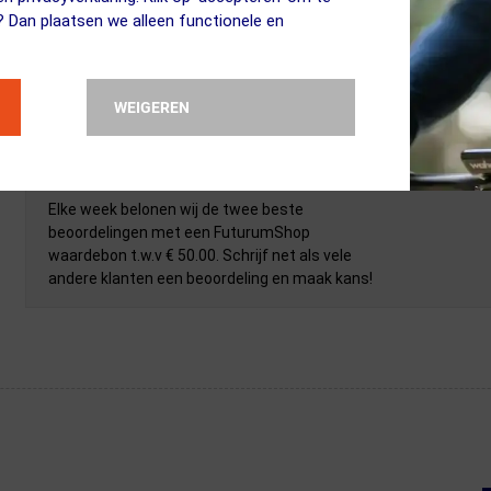
? Dan plaatsen we alleen functionele en
WEIGEREN
MAAK KANS OP € 50.00
Elke week belonen wij de twee beste
beoordelingen met een FuturumShop
waardebon t.w.v € 50.00. Schrijf net als vele
andere klanten een beoordeling en maak kans!