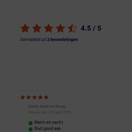
4.5
/ 5
Gemiddeld uit
2
beoordelingen
Zacht, warm en droog
02 april 2025
Patricia Arts
|
Warm en zacht
Sluit goed aan