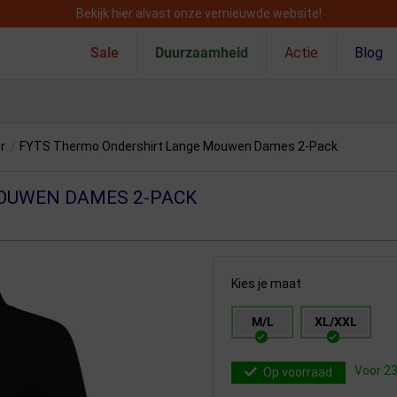
Bekijk hier alvast onze vernieuwde website!
Sale
Duurzaamheid
Actie
Blog
r
/
FYTS Thermo Ondershirt Lange Mouwen Dames 2-Pack
OUWEN DAMES 2-PACK
Kies je maat
M/L
XL/XXL
Voor 23
Op voorraad