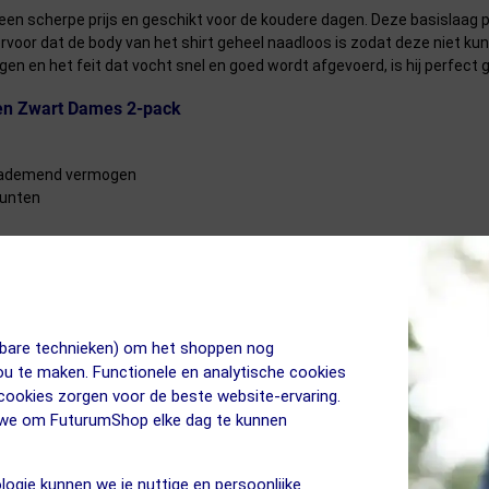
n scherpe prijs en geschikt voor de koudere dagen. Deze basislaag pas
ervoor dat de body van het shirt geheel naadloos is zodat deze niet kunne
gen en het feit dat vocht snel en goed wordt afgevoerd, is hij perfect
en Zwart Dames 2-pack
g ademend vermogen
punten
jkbare technieken) om het shoppen nog
jou te maken. Functionele en analytische cookies
 cookies zorgen voor de beste website-ervaring.
n we om FuturumShop elke dag te kunnen
logie kunnen we je nuttige en persoonlijke