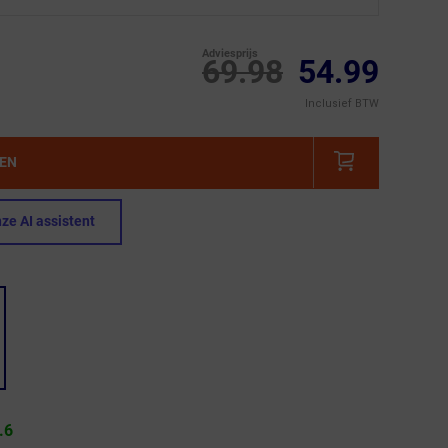
Adviesprijs
69.98
54.99
Inclusief BTW
GEN
ze AI assistent
.6