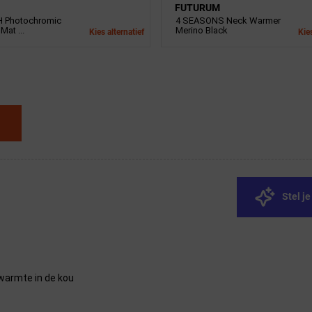
FUTURUM
 Photochromic
4 SEASONS Neck Warmer
 Mat ...
Merino Black
Kies alternatief
Kies
Stel j
 warmte in de kou