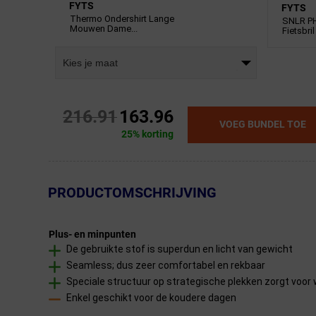
FYTS
FYTS
Thermo Ondershirt Lange
SNLR PH
Mouwen Dame...
Fietsbril
Kies je maat
216.91
163.96
VOEG BUNDEL TOE
25% korting
← Terug naar productnavigatie
PRODUCTOMSCHRIJVING
Plus- en minpunten
De gebruikte stof is superdun en licht van gewicht
Seamless; dus zeer comfortabel en rekbaar
Speciale structuur op strategische plekken zorgt voor
Enkel geschikt voor de koudere dagen