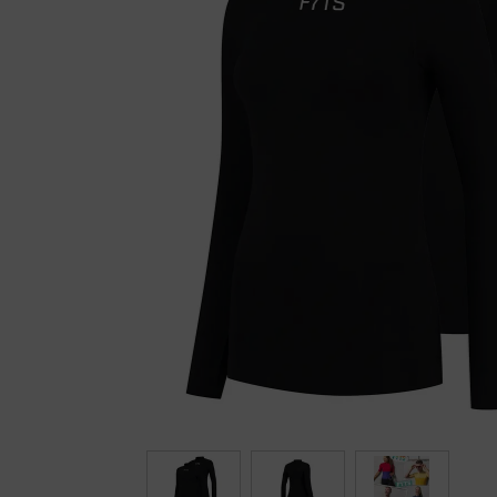
Fietstrainers
Hardlopen
Overige sporten & cadeaubon
Fietsen
Nieuw bij FuturumShop...