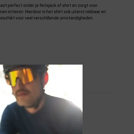
t perfect onder je fietsjack of shirt en zorgt voor
n irriteren. Hierdoor is het shirt ook uiterst rekbaar en
 geschikt voor veel verschillende omstandigheden.