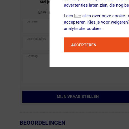
Stel je vraag over de
FYTS
Thermo Ondershirt
advertenties laten zien, die nog b
Lange Mouwen Dames 2-Pack.
En wij zullen je zo spoedig mogelijk antwoorden.
Lees
hier
alles over onze cookie- e
accepteren. Kies je voor weigeren
analytische cookies.
ACCEPTEREN
MIJN VRAAG STELLEN
BEOORDELINGEN
← Terug naar productnavigatie