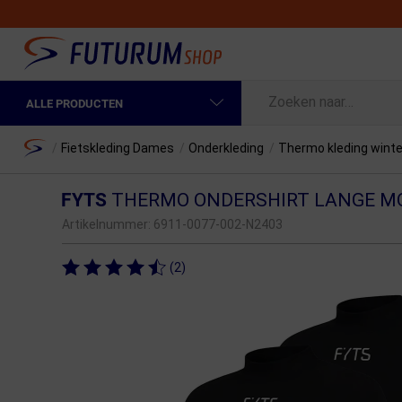
ALLE PRODUCTEN
Spring naar hoofdinhoud
Fietskleding Heren
Home
/
Fietskleding Dames
/
Onderkleding
/
Thermo kleding winte
Fietskleding Dames
FYTS
THERMO ONDERSHIRT LANGE M
Fietsonderdelen
Artikelnummer:
6911-0077-002-N2403
Fietselektronica
(2)
Fietsonderhoud
Sportvoeding en Verzorging
Fietstassen & Rugzakken
Fietsendragers & Fietskoffers