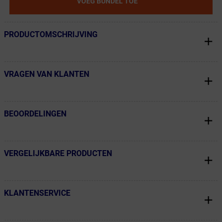
VOEG BUNDEL TOE
PRODUCTOMSCHRIJVING
← Terug naar productnavigatie
VRAGEN VAN KLANTEN
← Terug naar productnavigatie
BEOORDELINGEN
← Terug naar productnavigatie
VERGELIJKBARE PRODUCTEN
← Terug naar productnavigatie
KLANTENSERVICE
← Terug naar productnavigatie