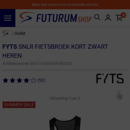
Bekijk hier alvast onze vernieuwde website!
0
Spring naar hoofdinhoud
Home
Outlet
/
FYTS
SNLR FIETSBROEK KORT ZWART
HEREN
Artikelnummer:
6911-0035-005-N2303
(52)
Afbeelding
1
van 3
SUMMER SALE