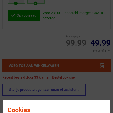
Voor 23:00 uur besteld, morgen GRATIS
Op voorraad
bezorgd!
Adviesprijs
99.99
49.99
Inclusief BTW
VOEG TOE AAN WINKELWAGEN
Recent besteld door 33 klanten! Bestel ook snel!
Stel je productvragen aan onze AI assistent
Gratis bezorging & retourneren
Cookies
Voor 23:00 uur besteld, morgen in huis