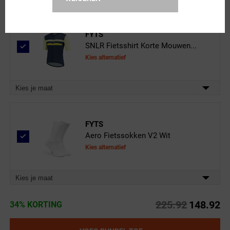
FYTS
SNLR Fietsshirt Korte Mouwen...
Kies alternatief
Kies je maat
FYTS
Aero Fietssokken V2 Wit
Kies alternatief
Kies je maat
225.92
148.92
34% KORTING