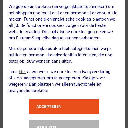
We gebruiken cookies (en vergelijkbare technieken) om
365 dagen retourrecht
het shoppen nog makkelijker en persoonlijker voor jou te
maken. Functionele en analytische cookies plaatsen we
ONZE AANBEVOLEN COMBINATIE
← Terug naar productnavigatie
altijd. De functionele cookies zorgen voor de beste
website-ervaring. De analytische cookies gebruiken we
om FuturumShop elke dag te kunnen verbeteren.
FYTS
Met de persoonlijke cookie technologie kunnen we je
SNLR Fietsbroek Kort Zwart Heren
nuttige en persoonlijke advertenties laten zien, die nog
beter op jouw wensen aansluiten.
Lees
hier
alles over onze cookie- en privacyverklaring.
Kies je maat
Klik op 'accepteren' om te accepteren. Kies je voor
weigeren? Dan plaatsen we alleen functionele en
analytische cookies.
FYTS
XTRA COOL Ondershirt Mouwloo...
ACCEPTEREN
Kies alternatief
WEIGEREN
Kies je maat