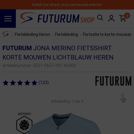
Bekijk hier alvast onze vernieuwde website!
0
Spring naar hoofdinhoud
Home
Fietskleding Heren
Fietskleding
Fietsshirts korte mouwen
/
/
/
FUTURUM
JONA MERINO FIETSSHIRT
KORTE MOUWEN LICHTBLAUW HEREN
Artikelnummer:
6521-0657-001-N2402
(123)
Afbeelding
1
van 4