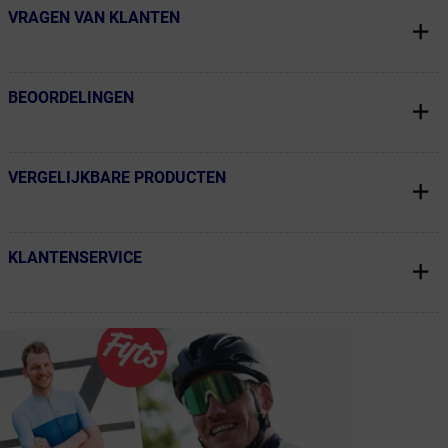
VRAGEN VAN KLANTEN
← Terug naar productnavigatie
BEOORDELINGEN
← Terug naar productnavigatie
VERGELIJKBARE PRODUCTEN
← Terug naar productnavigatie
KLANTENSERVICE
← Terug naar productnavigatie