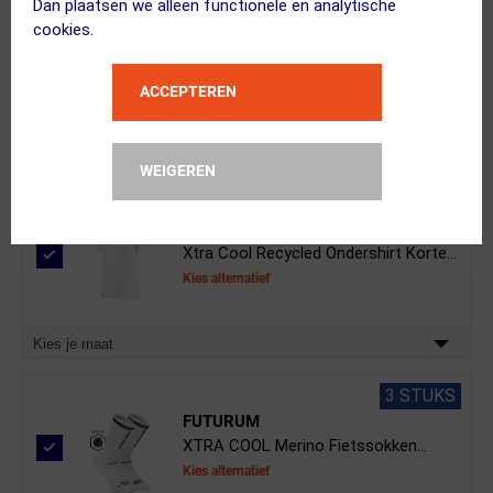
Dan plaatsen we alleen functionele en analytische
FUTURUM
cookies.
JONA Merino Fietsshirt Korte Mouwen...
ACCEPTEREN
Kies je maat
WEIGEREN
FUTURUM
Xtra Cool Recycled Ondershirt Korte...
Kies alternatief
Kies je maat
3 STUKS
FUTURUM
XTRA COOL Merino Fietssokken...
Kies alternatief