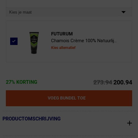
Kies je maat
FUTURUM
Chamois Crème 100% Natuurlij...
Kies alternatief
273.94
200.94
27% KORTING
VOEG BUNDEL TOE
PRODUCTOMSCHRIJVING
← Terug naar productnavigatie