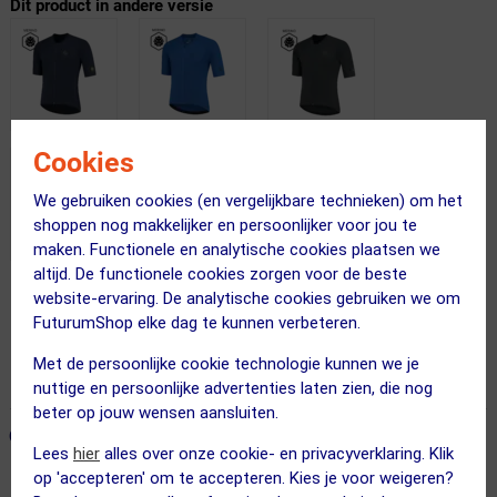
Dit product in andere versie
Cookies
We gebruiken cookies (en vergelijkbare technieken) om het
shoppen nog makkelijker en persoonlijker voor jou te
maken. Functionele en analytische cookies plaatsen we
altijd. De functionele cookies zorgen voor de beste
website-ervaring. De analytische cookies gebruiken we om
Gratis bezorging & retourneren
FuturumShop elke dag te kunnen verbeteren.
Voor 23:00 uur besteld, morgen in huis
Met de persoonlijke cookie technologie kunnen we je
365 dagen retourrecht
nuttige en persoonlijke advertenties laten zien, die nog
beter op jouw wensen aansluiten.
ONZE AANBEVOLEN COMBINATIE
← Terug naar productnavigatie
Lees
hier
alles over onze cookie- en privacyverklaring. Klik
op 'accepteren' om te accepteren. Kies je voor weigeren?