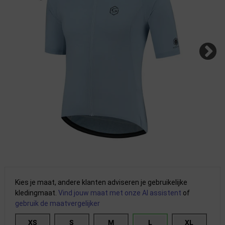
Kies je maat, andere klanten adviseren je gebruikelijke
kledingmaat.
Vind jouw maat met onze AI assistent
of
gebruik de maatvergelijker
XS
S
M
L
XL