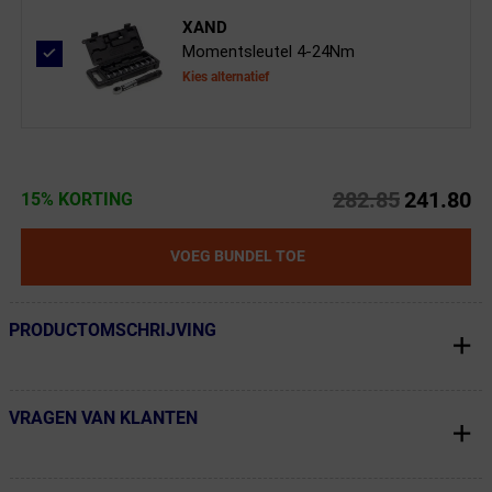
XAND
Momentsleutel 4-24Nm
Kies alternatief
282.85
241.80
15% KORTING
VOEG BUNDEL TOE
PRODUCTOMSCHRIJVING
← Terug naar productnavigatie
VRAGEN VAN KLANTEN
← Terug naar productnavigatie