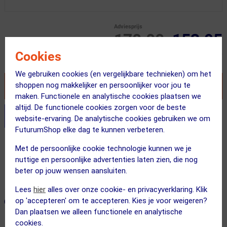
Adviesprijs
170.00
153.95
Cookies
Inclusief BTW
We gebruiken cookies (en vergelijkbare technieken) om het
shoppen nog makkelijker en persoonlijker voor jou te
VOEG TOE AAN WINKELWAGEN
maken. Functionele en analytische cookies plaatsen we
altijd. De functionele cookies zorgen voor de beste
Stel je productvragen aan onze AI assistent
website-ervaring. De analytische cookies gebruiken we om
FuturumShop elke dag te kunnen verbeteren.
Gratis bezorging & retourneren
Met de persoonlijke cookie technologie kunnen we je
nuttige en persoonlijke advertenties laten zien, die nog
Vandaag besteld = maandag in huis!
beter op jouw wensen aansluiten.
365 dagen retourrecht
Lees
hier
alles over onze cookie- en privacyverklaring. Klik
op 'accepteren' om te accepteren. Kies je voor weigeren?
ONZE AANBEVOLEN COMBINATIE
← Terug naar productnavigatie
Dan plaatsen we alleen functionele en analytische
cookies.