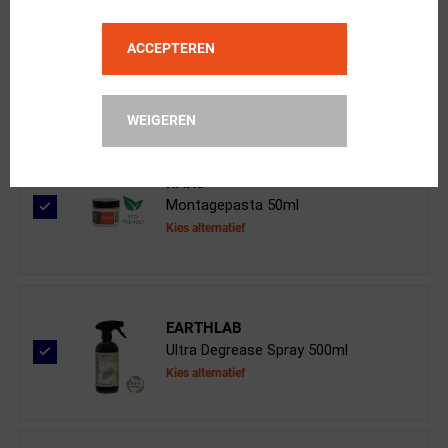
FSA
ACCEPTEREN
AGX VAS 6D Stuurpen Zwart
WEIGEREN
XAND
Montagepasta 50ml
Kies alternatief
EARTHLAB
Ultra Degrease Spray 500ml
Kies alternatief