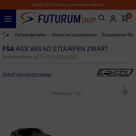
Bekijk hier alvast onze vernieuwde website!
0
Spring naar hoofdinhoud
Home
Fietsonderdelen
Sturen en stuurpennen
Stuurpennen Rac
/
/
/
FSA
AGX VAS 6D STUURPEN ZWART
Artikelnummer:
6274-0183-002-N2303
Schrijf een eerste review
Afbeelding
1
van 1