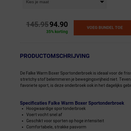
Kies je maat
145.95
94.90
VOEG BUNDEL TOE
35% korting
← Terug naar productnavigatie
PRODUCTOMSCHRIJVING
De Falke Warm Boxer Sportonderbroek is ideaal voor de friss
stretchy stof belemmeren je bewegingsvrijheid niet. Tevens
favoriete sport, is deze onderbroek ook in het dagelijks geb
Specificaties Falke Warm Boxer Sportonderbroek
Hoogwaardige sportonderbroek
Voert vocht snel af
Geschikt voor sporten op hoge intensiteit
Comfortabele, strakke pasvorm