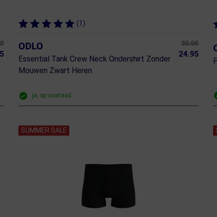
(1)
00
30.00
ODLO
5
24.95
Essential Tank Crew Neck Ondershirt Zonder
P
Mouwen Zwart Heren
ja, op voorraad
SUMMER SALE