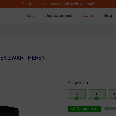
Bekijk hier alvast onze vernieuwde website!
Sale
Duurzaamheid
Actie
Blog
EK ZWART HEREN
Kies je maat
S
L
X
Vandaag
Op voorraad