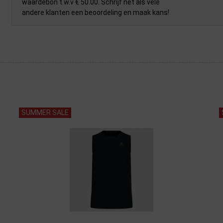
waardebon t.w.v € 50.00. Schrijf net als vele
andere klanten een beoordeling en maak kans!
SUMMER SALE