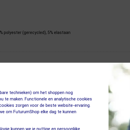
% polyester (gerecycled), 5% elastaan
jkbare technieken) om het shoppen nog
jou te maken. Functionele en analytische cookies
 cookies zorgen voor de beste website-ervaring.
n we om FuturumShop elke dag te kunnen
logie kunnen we je nuttige en persoonlijke