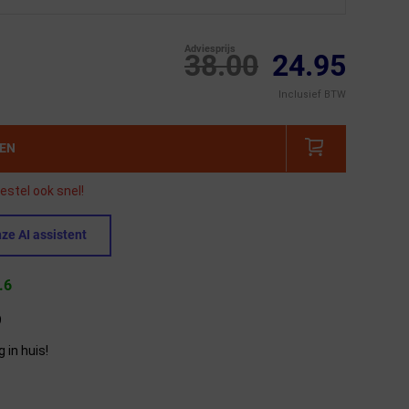
Adviesprijs
38.00
24.95
Inclusief BTW
GEN
estel ook snel!
ze AI assistent
.6
9
in huis!