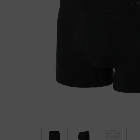
Fietstrainers
Hardlopen
Overige sporten & cadeaubon
Fietsen
Nieuw bij FuturumShop...
← Terug naar productnavigatie