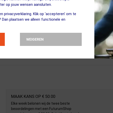
eter op jouw wensen aansluiten.
n privacyverklaring. Klik op 'accepteren' om te
? Dan plaatsen we alleen functionele en
WEIGEREN
MAAK KANS OP € 50.00
Elke week belonen wij de twee beste
beoordelingen met een FuturumShop