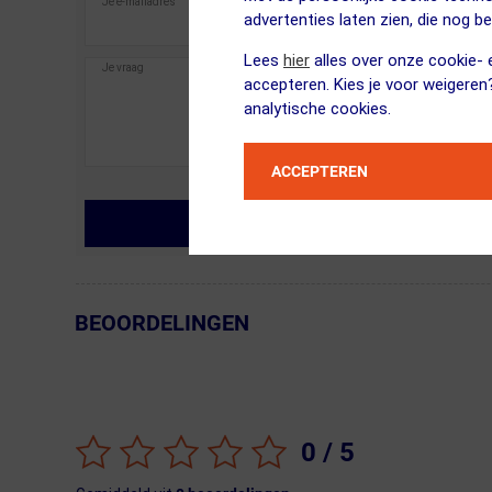
advertenties laten zien, die nog b
Lees
hier
alles over onze cookie- e
accepteren. Kies je voor weigeren
analytische cookies.
ACCEPTEREN
MIJN VRAAG STELLEN
BEOORDELINGEN
← Terug naar productnavigatie
0
/ 5