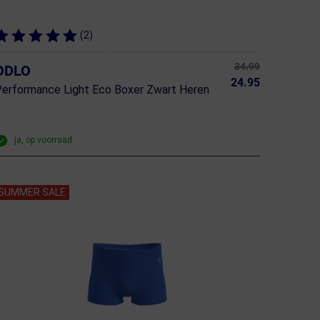
(2)
34.99
ODLO
24.95
erformance Light Eco Boxer Zwart Heren
ja, op voorraad
SUMMER SALE