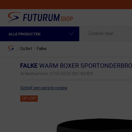
ALLE PRODUCTEN
Spring naar hoofdinhoud
Fietskleding Heren
Home
/
Outlet
/
Falke
Fietskleding Dames
FALKE
WARM BOXER SPORTONDERBRO
Fietsonderdelen
Artikelnummer:
6155-0310-001-N2409
Fietselektronica
Schrijf een eerste review
Fietsonderhoud
OP=OP!
Sportvoeding en Verzorging
Fietstassen & Rugzakken
Fietsendragers & Fietskoffers