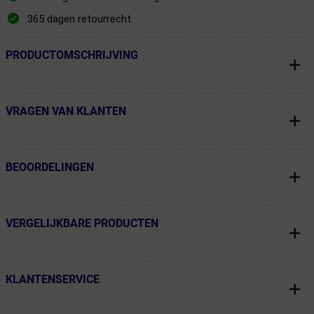
365 dagen retourrecht
PRODUCTOMSCHRIJVING
← Terug naar productnavigatie
VRAGEN VAN KLANTEN
← Terug naar productnavigatie
BEOORDELINGEN
← Terug naar productnavigatie
VERGELIJKBARE PRODUCTEN
← Terug naar productnavigatie
KLANTENSERVICE
← Terug naar productnavigatie