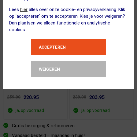
Lees
hier
alles over onze cookie- en privacyverklaring. Klik
op 'accepteren' om te accepteren. Kies je voor weigeren?
Dan plaatsen we alleen functionele en analytische
cookies.
ACCEPTEREN
(1)
(1)
ETXEONDO
ETXEONDO
WEIGEREN
76 PRO GTX Winter
Dena Gore-Tex
Fietsjack Rood/Zwart
Windstopper Fietsjack
Heren
Rood/Zwart Heren
259.00
220.95
239.00
203.95
ja, op voorraad
ja, op voorraad
Gratis bezorging & retourneren
Vandaag besteld = maandag in huis!