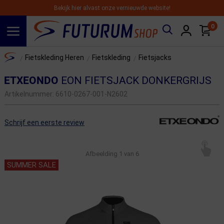
Bekijk hier alvast onze vernieuwde website!
0
Spring naar hoofdinhoud
Home
Fietskleding Heren
Fietskleding
Fietsjacks
/
/
/
ETXEONDO
EON FIETSJACK DONKERGRIJS
Artikelnummer:
6610-0267-001-N2602
Schrijf een eerste review
Afbeelding
1
van 6
SUMMER SALE