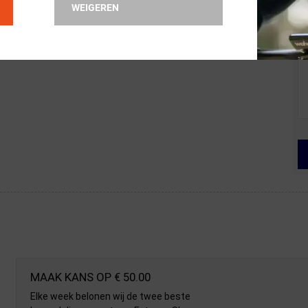
WEIGEREN
MAAK KANS OP € 50.00
Elke week belonen wij de twee beste