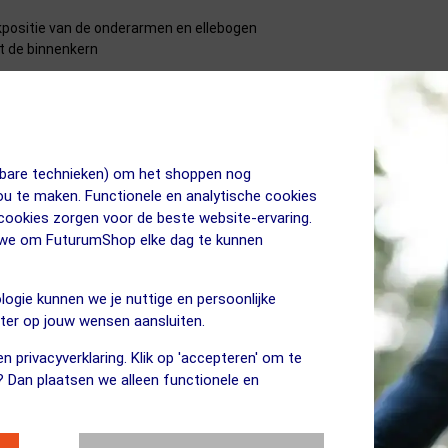
kpositie van de onderarmen en ellebogen
t de binnenkern
m
jkbare technieken) om het shoppen nog
jou te maken. Functionele en analytische cookies
 cookies zorgen voor de beste website-ervaring.
n we om FuturumShop elke dag te kunnen
logie kunnen we je nuttige en persoonlijke
de omtrek een variablele
eter op jouw wensen aansluiten.
n privacyverklaring. Klik op 'accepteren' om te
? Dan plaatsen we alleen functionele en
sselen. Zo kun je kiezen wat het beste bij je