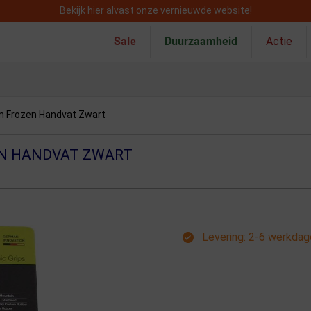
Bekijk hier alvast onze vernieuwde website!
Sale
Duurzaamheid
Actie
im Frozen Handvat Zwart
EN HANDVAT ZWART
Levering: 2-6 werkda