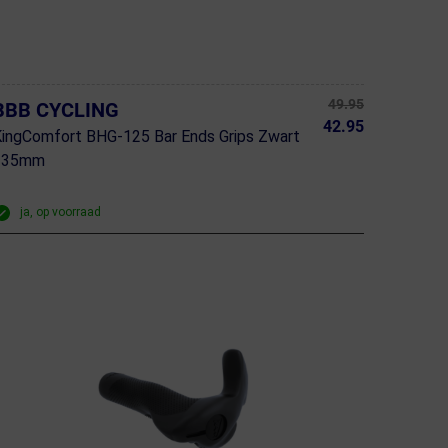
49.95
BBB CYCLING
42.95
ingComfort BHG-125 Bar Ends Grips Zwart
135mm
ja, op voorraad