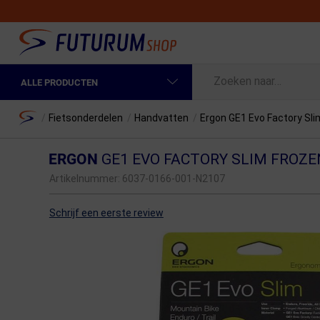
ALLE PRODUCTEN
Spring naar hoofdinhoud
Fietskleding Heren
Home
/
Fietsonderdelen
/
Handvatten
/
Ergon GE1 Evo Factory Sl
Fietskleding Dames
ERGON
GE1 EVO FACTORY SLIM FROZ
Fietsonderdelen
Artikelnummer:
6037-0166-001-N2107
Fietselektronica
Schrijf een eerste review
Fietsonderhoud
Sportvoeding en Verzorging
Fietstassen & Rugzakken
Fietsendragers & Fietskoffers