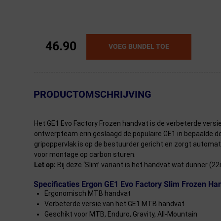
46.90
VOEG BUNDEL TOE
← Terug naar productnavigatie
PRODUCTOMSCHRIJVING
Het GE1 Evo Factory Frozen handvat is de verbeterde versie
ontwerpteam erin geslaagd de populaire GE1 in bepaalde det
gripoppervlak is op de bestuurder gericht en zorgt autom
voor montage op carbon sturen.
Let op:
Bij deze ‘Slim’ variant is het handvat wat dunner (2
Specificaties Ergon GE1 Evo Factory Slim Frozen Ha
Ergonomisch MTB handvat
Verbeterde versie van het GE1 MTB handvat
Geschikt voor MTB, Enduro, Gravity, All-Mountain