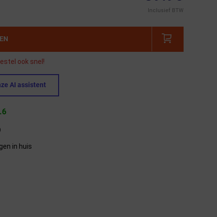
Inclusief BTW
GEN
estel ook snel!
ze AI assistent
.6
9
gen in huis