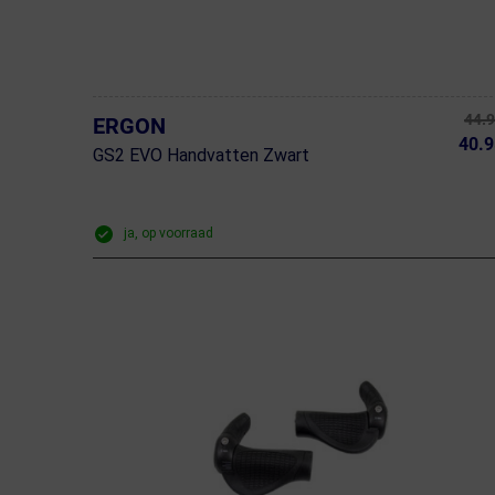
44.
ERGON
40.9
GS2 EVO Handvatten Zwart
ja, op voorraad