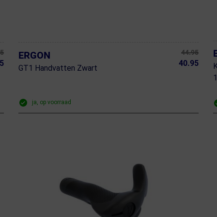
95
44.95
ERGON
5
40.95
K
GT1 Handvatten Zwart
ja, op voorraad