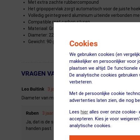
Met extra zachte rubbercompound
Het gripoppervlak zorgt automatisch voor de juiste hoe
Volledig geïntegreerd aluminium uiteinde verbonden me
Compatible met carbon sturen
Materiaal: GravityControl Rubber, Cold Forged Aluminiu
Diameter: 22mm
Gewicht: 90 gram (per paar)
Cookies
We gebruiken cookies (en vergeli
makkelijker en persoonlijker voor 
plaatsen we altijd. De functionele
VRAGEN VAN KLANTEN
← Terug naar productnavigatie
De analytische cookies gebruike
verbeteren.
Leo Buitink
3 jaar geleden
Met de persoonlijke cookie techno
Diameter van mijn stuur is 22 mm of is dat altijd zo...en is 
advertenties laten zien, die nog b
Lees
hier
alles over onze cookie- e
Ruben
3 jaar geleden
accepteren. Kies je voor weigeren
Ja, dat is de standaard binnenmaat, de buitenmaat kan wi
analytische cookies.
handen past.