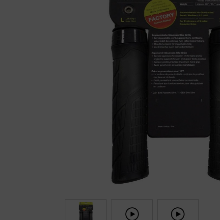
Fietstrainers
Hardlopen
Overige sporten & cadeaubon
Fietsen
Nieuw bij FuturumShop...
← Terug naar productnavigatie