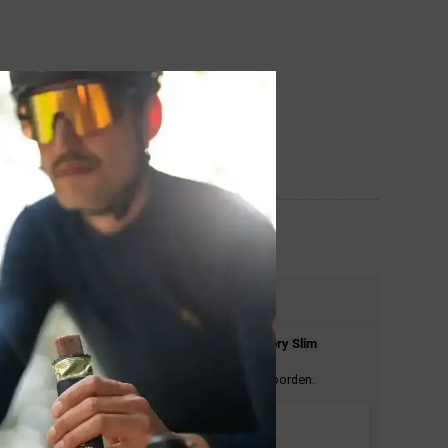
STEL JE VRAAG
Stel je vraag over de
Ergon
GE1 Evo Factory Slim
Frozen Handvat Zwart.
En wij zullen je zo spoedig mogelijk antwoorden.