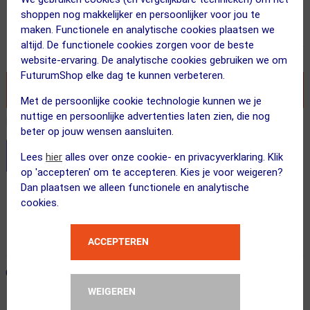
Adviesprijs
shoppen nog makkelijker en persoonlijker voor jou te
64.99
39.95
maken. Functionele en analytische cookies plaatsen we
altijd. De functionele cookies zorgen voor de beste
Inclusief BTW
website-ervaring. De analytische cookies gebruiken we om
FuturumShop elke dag te kunnen verbeteren.
VOEG TOE AAN WINKELWAGEN
Met de persoonlijke cookie technologie kunnen we je
nuttige en persoonlijke advertenties laten zien, die nog
Recent besteld door 2 klanten! Bestel ook snel!
beter op jouw wensen aansluiten.
Stel je productvragen aan onze AI assistent
Lees
hier
alles over onze cookie- en privacyverklaring. Klik
op 'accepteren' om te accepteren. Kies je voor weigeren?
Dan plaatsen we alleen functionele en analytische
Gratis verzending vanaf €49
cookies.
Vandaag besteld = maandag in huis!
365 dagen retourrecht
ACCEPTEREN
ONZE AANBEVOLEN COMBINATIE
← Terug naar productnavigatie
WEIGEREN