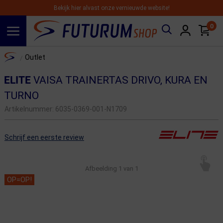
Bekijk hier alvast onze vernieuwde website!
0
Spring naar hoofdinhoud
Home
Outlet
/
ELITE
VAISA TRAINERTAS DRIVO, KURA EN
TURNO
Artikelnummer:
6035-0369-001-N1709
Schrijf een eerste review
Afbeelding
1
van 1
OP=OP!