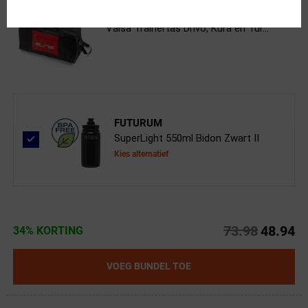
Elite
Vaisa Trainertas Drivo, Kura en Tur...
FUTURUM
SuperLight 550ml Bidon Zwart II
Kies alternatief
73.98
48.94
34% KORTING
VOEG BUNDEL TOE