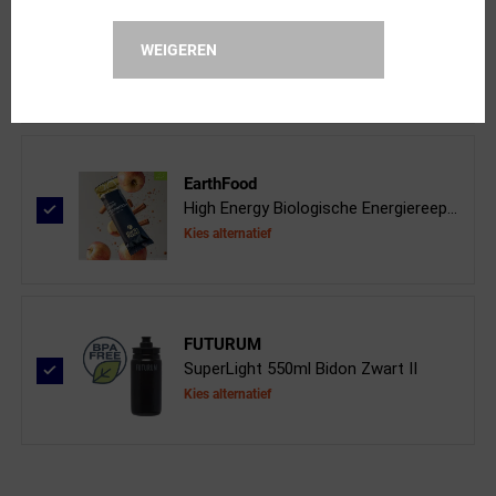
XAND
CO2 Patronen 16 gram 5-stuks
WEIGEREN
Kies alternatief
EarthFood
High Energy Biologische Energiereep...
Kies alternatief
FUTURUM
SuperLight 550ml Bidon Zwart II
Kies alternatief