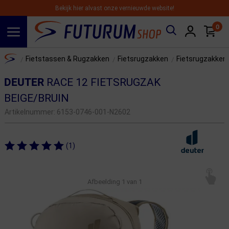
Bekijk hier alvast onze vernieuwde website!
0
Spring naar hoofdinhoud
Home
Fietstassen & Rugzakken
Fietsrugzakken
Fietsrugzakken
/
/
/
DEUTER
RACE 12 FIETSRUGZAK
BEIGE/BRUIN
Artikelnummer:
6153-0746-001-N2602
(1)
Afbeelding
1
van 1