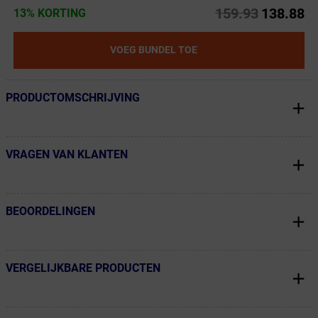
159.93
138.88
13% KORTING
VOEG BUNDEL TOE
PRODUCTOMSCHRIJVING
← Terug naar productnavigatie
VRAGEN VAN KLANTEN
← Terug naar productnavigatie
BEOORDELINGEN
← Terug naar productnavigatie
VERGELIJKBARE PRODUCTEN
← Terug naar productnavigatie