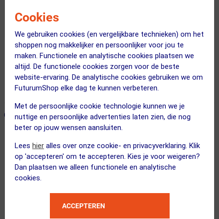
Cookies
We gebruiken cookies (en vergelijkbare technieken) om het
shoppen nog makkelijker en persoonlijker voor jou te
maken. Functionele en analytische cookies plaatsen we
Gratis bezorging & retourneren
altijd. De functionele cookies zorgen voor de beste
Voor 23:00 uur besteld, morgen in huis
website-ervaring. De analytische cookies gebruiken we om
FuturumShop elke dag te kunnen verbeteren.
365 dagen retourrecht
Met de persoonlijke cookie technologie kunnen we je
ONZE AANBEVOLEN COMBINATIE
← Terug naar productnavigatie
nuttige en persoonlijke advertenties laten zien, die nog
beter op jouw wensen aansluiten.
Lees
hier
alles over onze cookie- en privacyverklaring. Klik
Deuter
op 'accepteren' om te accepteren. Kies je voor weigeren?
Race 12 Fietsrugzak Beige/Bruin
Dan plaatsen we alleen functionele en analytische
cookies.
ACCEPTEREN