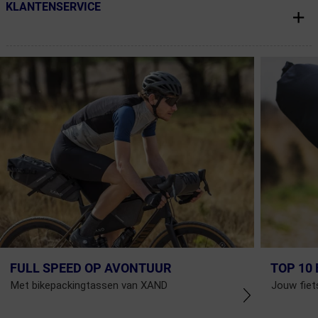
KLANTENSERVICE
← Terug naar productnavigatie
FULL SPEED OP AVONTUUR
TOP 10
Met bikepackingtassen van XAND
Jouw fiet