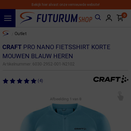
Bekijk hier alvast onze vernieuwde website!
0
Spring naar hoofdinhoud
Home
Outlet
/
CRAFT
PRO NANO FIETSSHIRT KORTE
MOUWEN BLAUW HEREN
Artikelnummer:
6030-2952-001-N2102
(4)
Afbeelding
1
van 8