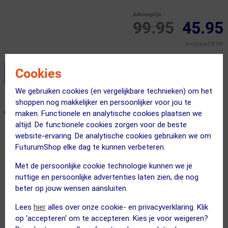
Adviesprijs
99.95
45.95
Inclusief BTW
Cookies
Stel je productvragen aan onze AI assistent
We gebruiken cookies (en vergelijkbare technieken) om het
shoppen nog makkelijker en persoonlijker voor jou te
ALTERNATIEVE PRODUCTEN
maken. Functionele en analytische cookies plaatsen we
altijd. De functionele cookies zorgen voor de beste
website-ervaring. De analytische cookies gebruiken we om
ACTIE
ACTIE
FuturumShop elke dag te kunnen verbeteren.
Met de persoonlijke cookie technologie kunnen we je
nuttige en persoonlijke advertenties laten zien, die nog
beter op jouw wensen aansluiten.
Lees
hier
alles over onze cookie- en privacyverklaring. Klik
op 'accepteren' om te accepteren. Kies je voor weigeren?