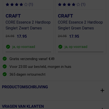
(1)
(1)
CRAFT
CRAFT
CORE Essence 2 Hardloop
CORE Essence 2 Hardloop
Singlet Zwart Dames
Singlet Groen Dames
24.95
17.95
24.95
17.95
ja, op voorraad
ja, op voorraad
Gratis verzending vanaf €49
Voor 23:00 uur besteld, morgen in huis
365 dagen retourrecht
PRODUCTOMSCHRIJVING
← Terug naar productnavigatie
VRAGEN VAN KLANTEN
← Terug naar productnavigatie