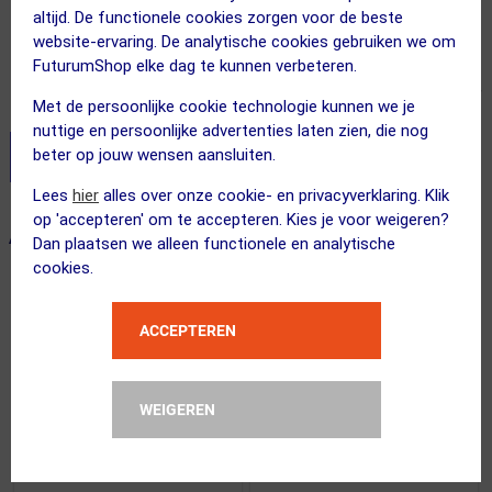
altijd. De functionele cookies zorgen voor de beste
Adviesprijs
website-ervaring. De analytische cookies gebruiken we om
39.95
23.95
FuturumShop elke dag te kunnen verbeteren.
Inclusief BTW
Met de persoonlijke cookie technologie kunnen we je
nuttige en persoonlijke advertenties laten zien, die nog
beter op jouw wensen aansluiten.
Stel je productvragen aan onze AI assistent
Lees
hier
alles over onze cookie- en privacyverklaring. Klik
op 'accepteren' om te accepteren. Kies je voor weigeren?
ALTERNATIEVE PRODUCTEN
Dan plaatsen we alleen functionele en analytische
cookies.
SUMMER SALE
SUMMER SALE
ACCEPTEREN
WEIGEREN