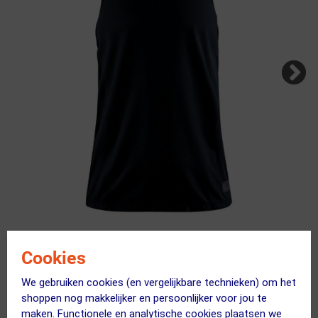
Cookies
Kies je maat
Vind jouw maat met onze AI assistent
We gebruiken cookies (en vergelijkbare technieken) om het
Uitverkocht
shoppen nog makkelijker en persoonlijker voor jou te
maken. Functionele en analytische cookies plaatsen we