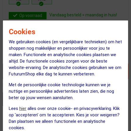
Vandaag besteld = maandag in huis!
Op voorraad
Cookies
Adviesprijs
44.95
18.95
We gebruiken cookies (en vergelijkbare technieken) om het
shoppen nog makkelijker en persoonlijker voor jou te
Inclusief BTW
maken. Functionele en analytische cookies plaatsen we
altijd. De functionele cookies zorgen voor de beste
website-ervaring. De analytische cookies gebruiken we om
VOEG TOE AAN WINKELWAGEN
FuturumShop elke dag te kunnen verbeteren.
Met de persoonlijke cookie technologie kunnen we je
Recent besteld door 2 klanten! Bestel ook snel!
nuttige en persoonlijke advertenties laten zien, die nog
beter op jouw wensen aansluiten.
Stel je productvragen aan onze AI assistent
Lees
hier
alles over onze cookie- en privacyverklaring. Klik
Gratis verzending vanaf €49
op 'accepteren' om te accepteren. Kies je voor weigeren?
Dan plaatsen we alleen functionele en analytische
Vandaag besteld = maandag in huis!
cookies.