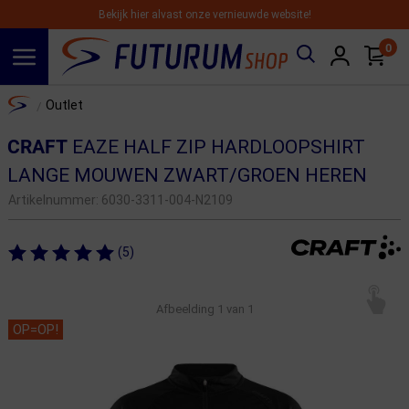
Bekijk hier alvast onze vernieuwde website!
0
Spring naar hoofdinhoud
Home
Outlet
/
CRAFT
EAZE HALF ZIP HARDLOOPSHIRT
LANGE MOUWEN ZWART/GROEN HEREN
Artikelnummer:
6030-3311-004-N2109
(5)
Afbeelding
1
van 1
OP=OP!