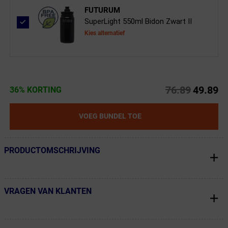
FUTURUM
SuperLight 550ml Bidon Zwart II
Kies alternatief
76.89
49.89
36% KORTING
VOEG BUNDEL TOE
PRODUCTOMSCHRIJVING
← Terug naar productnavigatie
VRAGEN VAN KLANTEN
← Terug naar productnavigatie