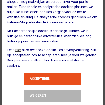
shoppen nog makkelijker en persoonlijker voor jou te
maken. Functionele en analytische cookies plaatsen we
altijd. De functionele cookies zorgen voor de beste
Adviesprijs
44.95
26.95
website-ervaring. De analytische cookies gebruiken we om
FuturumShop elke dag te kunnen verbeteren.
Inclusief BTW
Met de persoonlijke cookie technologie kunnen we je
nuttige en persoonlijke advertenties laten zien, die nog
Stel je productvragen aan onze AI assistent
beter op jouw wensen aansluiten.
Lees
hier
alles over onze cookie- en privacyverklaring. Klik
op 'accepteren' om te accepteren. Kies je voor weigeren?
ALTERNATIEVE PRODUCTEN
Dan plaatsen we alleen functionele en analytische
cookies.
SUMMER SALE
ACCEPTEREN
WEIGEREN