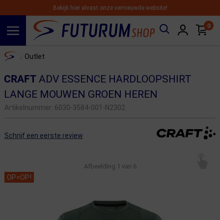
Bekijk hier alvast onze vernieuwde website!
0
Spring naar hoofdinhoud
Home
Outlet
/
CRAFT
ADV ESSENCE HARDLOOPSHIRT
LANGE MOUWEN GROEN HEREN
Artikelnummer:
6030-3584-001-N2302
Schrijf een eerste review
Afbeelding
1
van 6
OP=OP!