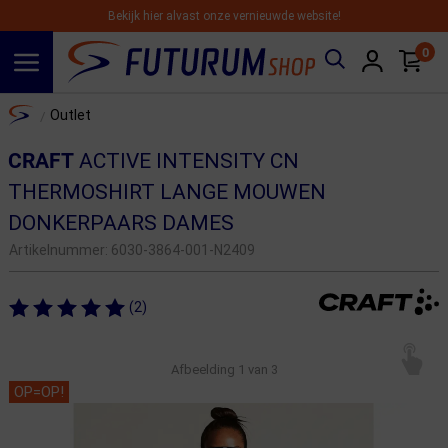
Bekijk hier alvast onze vernieuwde website!
0
Spring naar hoofdinhoud
Home
Outlet
/
CRAFT
ACTIVE INTENSITY CN
THERMOSHIRT LANGE MOUWEN
DONKERPAARS DAMES
Artikelnummer:
6030-3864-001-N2409
(2)
Afbeelding
1
van 3
OP=OP!