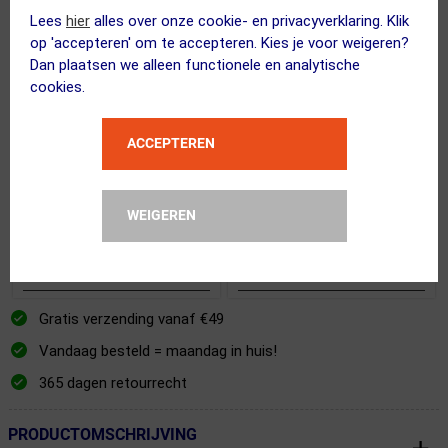
Lees
hier
alles over onze cookie- en privacyverklaring. Klik
op 'accepteren' om te accepteren. Kies je voor weigeren?
Dan plaatsen we alleen functionele en analytische
(1)
cookies.
CRAFT
CRAFT
Active Comfort 2
Pro Dry Nanoweight
ACCEPTEREN
Thermoshirt Lange
Thermoshirt Lange
Mouwen Zwart Dames
Mouwen Zwart Dames
WEIGEREN
49.95
34.95
49.95
34.95
ja, op voorraad
ja, op voorraad
Gratis verzending vanaf €49
Vandaag besteld = maandag in huis!
365 dagen retourrecht
PRODUCTOMSCHRIJVING
← Terug naar productnavigatie