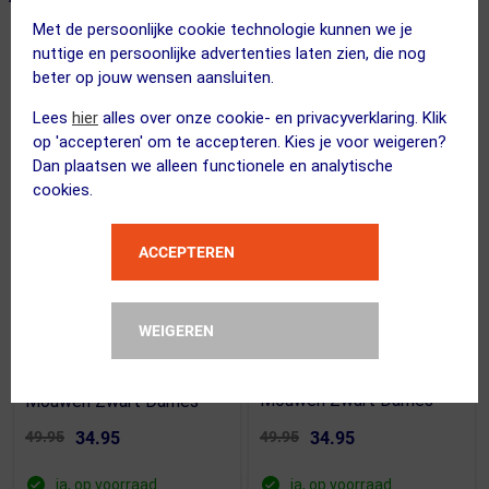
Met de persoonlijke cookie technologie kunnen we je
nuttige en persoonlijke advertenties laten zien, die nog
SUMMER SALE
SUMMER SALE
beter op jouw wensen aansluiten.
Lees
hier
alles over onze cookie- en privacyverklaring. Klik
op 'accepteren' om te accepteren. Kies je voor weigeren?
Dan plaatsen we alleen functionele en analytische
cookies.
ACCEPTEREN
(1)
CRAFT
CRAFT
WEIGEREN
Active Comfort 2
Pro Dry Nanoweight
Thermoshirt Lange
Thermoshirt Lange
Mouwen Zwart Dames
Mouwen Zwart Dames
49.95
34.95
49.95
34.95
ja, op voorraad
ja, op voorraad