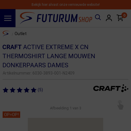
Bekijk hier alvast onze vernieuwde website!
0
Spring naar hoofdinhoud
Home
Outlet
/
CRAFT
ACTIVE EXTREME X CN
THERMOSHIRT LANGE MOUWEN
DONKERPAARS DAMES
Artikelnummer:
6030-3893-001-N2409
(5)
Afbeelding
1
van 3
OP=OP!