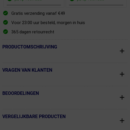
Gratis verzending vanaf €49
Voor 23:00 uur besteld, morgen in huis
365 dagen retourrecht
PRODUCTOMSCHRIJVING
← Terug naar productnavigatie
VRAGEN VAN KLANTEN
← Terug naar productnavigatie
BEOORDELINGEN
← Terug naar productnavigatie
VERGELIJKBARE PRODUCTEN
← Terug naar productnavigatie