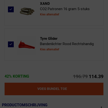
XAND
CO2 Patronen 16 gram 5-stuks
Kies alternatief
Tyre Glider
Bandenlichter Rood Rechtshandig
Kies alternatief
196.79
114.39
42% KORTING
VOEG BUNDEL TOE
PRODUCTOMSCHRIJVING
← Terug naar productnavigatie