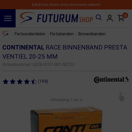
Bekijk hier alvast onze vernieuwde website!
0
Spring naar hoofdinhoud
Home
Fietsonderdelen
Fietsbanden
Binnenbanden
/
/
/
CONTINENTAL
RACE BINNENBAND PRESTA
VENTIEL 20-25 MM
Artikelnummer:
6028-0187-001-N2101
(194)
Afbeelding
1
van 4