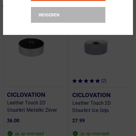
ALTERNATIEVE PRODUCTEN
WEIGEREN
(2)
CICLOVATION
CICLOVATION
Leather Touch 2D
Leather Touch 2D
Stuurlint Metallic Zilver
Stuurlint Ice Grijs
36.00
27.99
ja, op voorraad
ja, op voorraad