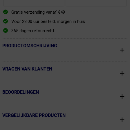
Gratis verzending vanaf €49
Voor 23:00 uur besteld, morgen in huis
365 dagen retourrecht
PRODUCTOMSCHRIJVING
← Terug naar productnavigatie
VRAGEN VAN KLANTEN
← Terug naar productnavigatie
BEOORDELINGEN
← Terug naar productnavigatie
VERGELIJKBARE PRODUCTEN
← Terug naar productnavigatie