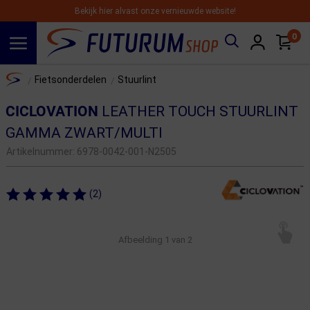
Bekijk hier alvast onze vernieuwde website!
0
Spring naar hoofdinhoud
Home
Fietsonderdelen
Stuurlint
/
/
CICLOVATION
LEATHER TOUCH STUURLINT
GAMMA ZWART/MULTI
Artikelnummer:
6978-0042-001-N2505
(2)
Afbeelding
1
van 2