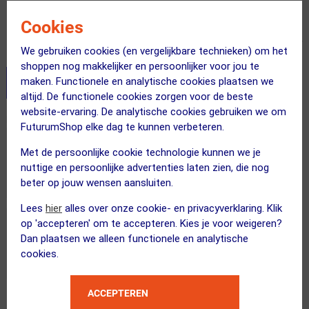
36.00
Cookies
Inclusief BTW
We gebruiken cookies (en vergelijkbare technieken) om het
shoppen nog makkelijker en persoonlijker voor jou te
maken. Functionele en analytische cookies plaatsen we
Stel je productvragen aan onze AI assistent
altijd. De functionele cookies zorgen voor de beste
website-ervaring. De analytische cookies gebruiken we om
Dit product in andere versie
FuturumShop elke dag te kunnen verbeteren.
Met de persoonlijke cookie technologie kunnen we je
nuttige en persoonlijke advertenties laten zien, die nog
beter op jouw wensen aansluiten.
Lees
hier
alles over onze cookie- en privacyverklaring. Klik
op 'accepteren' om te accepteren. Kies je voor weigeren?
Dan plaatsen we alleen functionele en analytische
cookies.
ACCEPTEREN