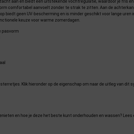
t zacht aan en biedt een uitstekende vochtregulatie, waardoor je fris e
rm comfortabel aanvoelt zonder te strak te zitten. Aan de achterkant
op biedt geen UV-bescherming en is minder geschikt voor lange uren i
en functionele keuze voor warme zomerdagen.
le pasvorm
d
aal
sterretjes. Klik hieronder op de eigenschap om naar de uitleg van dit 
an genieten en hoe je deze het beste kunt onderhouden en wassen? Lees 