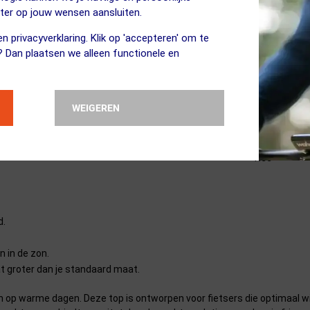
eter op jouw wensen aansluiten.
n privacyverklaring. Klik op 'accepteren' om te
? Dan plaatsen we alleen functionele en
★★★★
WEIGEREN
☆☆☆☆
Droog
Nee
d.
 in de zon.
aat groter dan je standaard maat.
tten op warme dagen. Deze top is ontworpen voor fietsers die optimaa