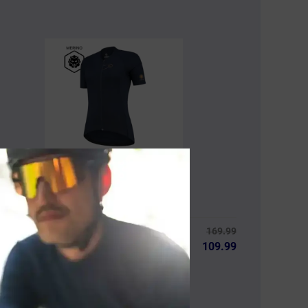
(12)
169.99
UTURUM
109.99
OSA Merino Fietsshirt Korte Mouwen
onkerblauw Dames
ja, op voorraad