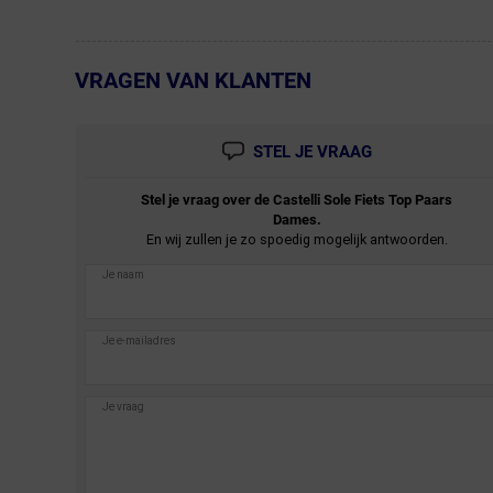
Lees meer
VRAGEN VAN KLANTEN
← Terug naar productnavigatie
STEL JE VRAAG
Stel je vraag over de
Castelli
Sole Fiets Top Paars
Dames.
En wij zullen je zo spoedig mogelijk antwoorden.