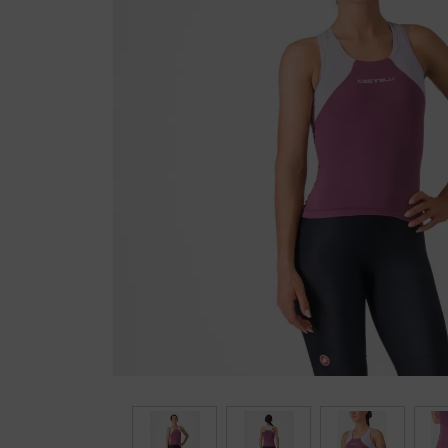
Fietstrainers
Hardlopen
Overige sporten & cadeaubon
Fietsen
Nieuw bij FuturumShop...