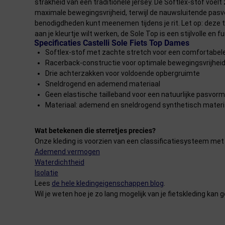
strakheid van een traditionele jersey. De Softlex-stof voel
maximale bewegingsvrijheid, terwijl de nauwsluitende pasvo
benodigdheden kunt meenemen tijdens je rit. Let op: deze t
aan je kleurtje wilt werken, de Sole Top is een stijlvolle 
Specificaties Castelli Sole Fiets Top Dames
Softlex-stof met zachte stretch voor een comfortabe
Racerback-constructie voor optimale bewegingsvrijhei
Drie achterzakken voor voldoende opbergruimte
Sneldrogend en ademend materiaal
Geen elastische tailleband voor een natuurlijke pasvorm
Materiaal: ademend en sneldrogend synthetisch materi
Wat betekenen die sterretjes precies?
Onze kleding is voorzien van een classificatiesysteem met 
Ademend vermogen
Waterdichtheid
Isolatie
Lees
de hele kledingeigenschappen blog
.
Wil je weten hoe je zo lang mogelijk van je fietskleding k