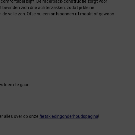
n comfortabel blijft. De racerback-constructie zorgt voor
 bevinden zich drie achterzakken, zodat je kleine
n de volle zon. Of je nu een ontspannen rit maakt of gewoon
systeem te gaan.
er alles over op onze
fietskledingonderhoudspagina
!