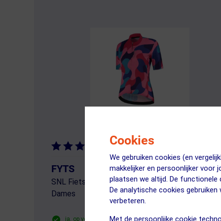
Cookies
(24)
We gebruiken cookies (en vergeli
54
FYTS
makkelijker en persoonlijker voor 
39.
plaatsen we altijd. De functionele
SNL Fietsshirt Korte Mouwen Mozaiek
De analytische cookies gebruike
Dames
verbeteren.
Met de persoonlijke cookie techno
ja, op voorraad