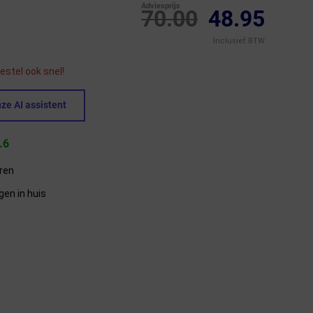
Adviesprijs
70.00
48.95
Inclusief BTW
estel ook snel!
ze AI assistent
.6
eren
gen in huis