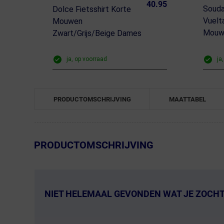
40.95
Souda
Dolce Fietsshirt Korte
Vuelt
Mouwen
Mouw
Zwart/Grijs/Beige Dames
ja, op voorraad
ja
PRODUCTOMSCHRIJVING
MAATTABEL
← Terug naar productnavigatie
PRODUCTOMSCHRIJVING
NIET HELEMAAL GEVONDEN WAT JE ZOCH