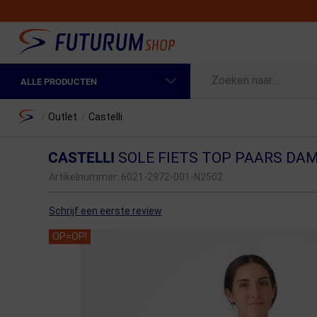
ALLE PRODUCTEN
Spring naar hoofdinhoud
Fietskleding Heren
Home
/
Outlet
/
Castelli
Fietskleding Dames
CASTELLI
SOLE FIETS TOP PAARS DA
Fietsonderdelen
Artikelnummer:
6021-2972-001-N2502
Fietselektronica
Schrijf een eerste review
Fietsonderhoud
OP=OP!
Sportvoeding en Verzorging
Fietstassen & Rugzakken
Fietsendragers & Fietskoffers