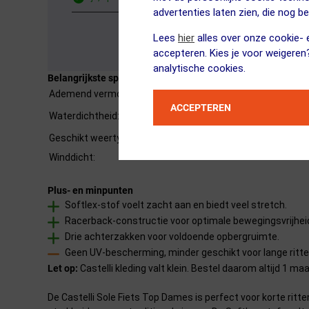
advertenties laten zien, die nog b
Lees
hier
alles over onze cookie- e
accepteren. Kies je voor weigeren
analytische cookies.
Belangrijkste specificaties
Ademend vermogen:
ACCEPTEREN
Waterdichtheid:
Geschikt weertype:
Winddicht:
Plus- en minpunten
Softlex-stof voelt zacht aan en biedt veel stretch.
Racerback-constructie voor optimale bewegingsvrijhei
Drie achterzakken voor voldoende opbergruimte.
Geen UV-bescherming, minder geschikt voor lange ritten
Let op:
Castelli kleding valt klein. Bestel daarom altijd 1 m
De Castelli Sole Fiets Top Dames is perfect voor korte ri