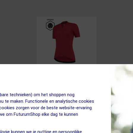
(12)
jkbare technieken) om het shoppen nog
.99
169.99
FUTURUM
F
jou te maken. Functionele en analytische cookies
99
109.99
 cookies zorgen voor de beste website-ervaring.
ROSA Merino Fietsshirt Korte Mouwen
R
n we om FuturumShop elke dag te kunnen
Rood Dames
D
logie kunnen we je nuttige en persoonlijke
ja, op voorraad