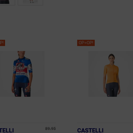
P!
OP=OP!
89.95
TELLI
CASTELLI