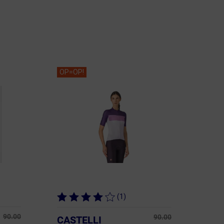
OP=OP!
(1)
90.00
90.00
CASTELLI