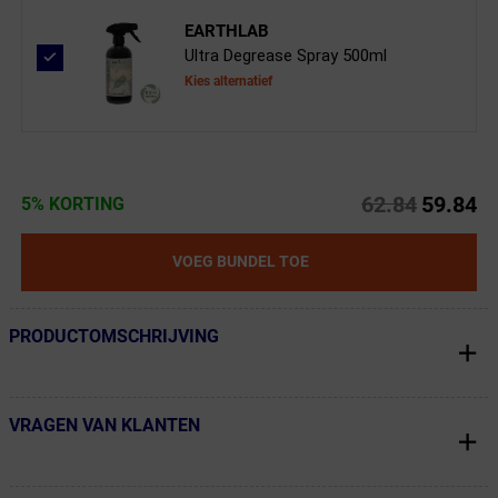
EARTHLAB
Ultra Degrease Spray 500ml
Kies alternatief
62.84
59.84
5% KORTING
VOEG BUNDEL TOE
PRODUCTOMSCHRIJVING
← Terug naar productnavigatie
VRAGEN VAN KLANTEN
← Terug naar productnavigatie