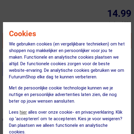
14.99
Inclusief BTW
Cookies
VOEG TOE AAN WINKELWAGEN
We gebruiken cookies (en vergelijkbare technieken) om het
shoppen nog makkelijker en persoonlijker voor jou te
Recent besteld door 2 klanten! Bestel ook snel!
maken. Functionele en analytische cookies plaatsen we
altijd. De functionele cookies zorgen voor de beste
Stel je productvragen aan onze AI assistent
website-ervaring. De analytische cookies gebruiken we om
FuturumShop elke dag te kunnen verbeteren.
Gratis verzending vanaf €49
Met de persoonlijke cookie technologie kunnen we je
nuttige en persoonlijke advertenties laten zien, die nog
Voor 23:00 uur besteld, morgen in huis
beter op jouw wensen aansluiten.
365 dagen retourrecht
Lees
hier
alles over onze cookie- en privacyverklaring. Klik
op 'accepteren' om te accepteren. Kies je voor weigeren?
ONZE AANBEVOLEN COMBINATIE
← Terug naar productnavigatie
Dan plaatsen we alleen functionele en analytische
cookies.