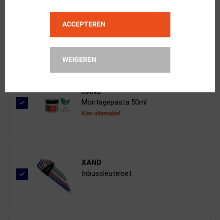
Cane Creek
Zadelpenadapter van 25.4 naar 27.2m...
ACCEPTEREN
WEIGEREN
XAND
Montagepasta 50ml
Kies alternatief
XAND
Inbussleutelset