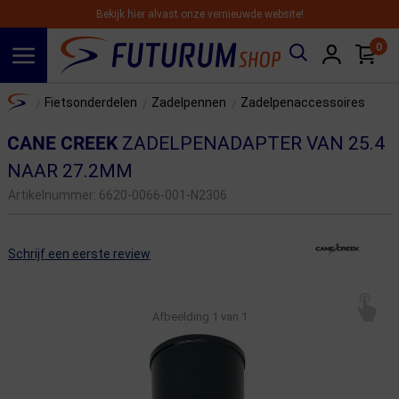
Bekijk hier alvast onze vernieuwde website!
0
Spring naar hoofdinhoud
Home
Fietsonderdelen
Zadelpennen
Zadelpenaccessoires
/
/
/
CANE CREEK
ZADELPENADAPTER VAN 25.4
NAAR 27.2MM
Artikelnummer:
6620-0066-001-N2306
Schrijf een eerste review
Afbeelding
1
van 1