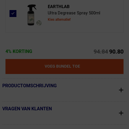
EARTHLAB
Ultra Degrease Spray 500ml
Kies alternatief
94.84
90.80
4% KORTING
VOEG BUNDEL TOE
PRODUCTOMSCHRIJVING
← Terug naar productnavigatie
VRAGEN VAN KLANTEN
← Terug naar productnavigatie