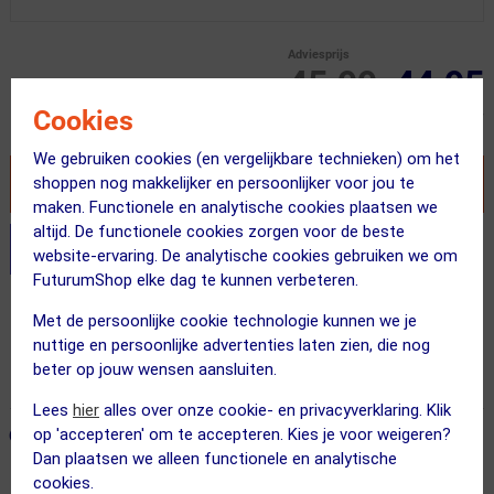
Adviesprijs
45.99
44.95
Cookies
Inclusief BTW
We gebruiken cookies (en vergelijkbare technieken) om het
shoppen nog makkelijker en persoonlijker voor jou te
VOEG TOE AAN WINKELWAGEN
maken. Functionele en analytische cookies plaatsen we
altijd. De functionele cookies zorgen voor de beste
Stel je productvragen aan onze AI assistent
website-ervaring. De analytische cookies gebruiken we om
FuturumShop elke dag te kunnen verbeteren.
Gratis verzending vanaf €49
Met de persoonlijke cookie technologie kunnen we je
Voor 23:00 uur besteld, morgen in huis
nuttige en persoonlijke advertenties laten zien, die nog
beter op jouw wensen aansluiten.
365 dagen retourrecht
Lees
hier
alles over onze cookie- en privacyverklaring. Klik
op 'accepteren' om te accepteren. Kies je voor weigeren?
ONZE AANBEVOLEN COMBINATIE
← Terug naar productnavigatie
Dan plaatsen we alleen functionele en analytische
cookies.