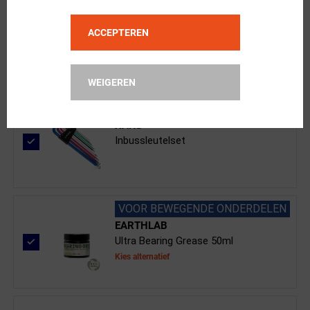
Cane Creek
Balhoofdlager boven 40 1 1/8" IS41/...
ACCEPTEREN
WEIGEREN
XAND
Inbussleutelset
VOOR BEWEGENDE ONDERDELEN
EARTHLAB
Ultra Bearing Grease 50ml
Kies alternatief