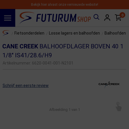
Bekijk hier alvast onze vernieuwde website!
0
Spring naar hoofdinhoud
Home
Fietsonderdelen
Losse lagers en balhoofden
Balhoofden e
/
/
/
CANE CREEK
BALHOOFDLAGER BOVEN 40 1
1/8" IS41/28.6/H9
Artikelnummer:
6620-0041-001-N2101
Schrijf een eerste review
Afbeelding
1
van 1