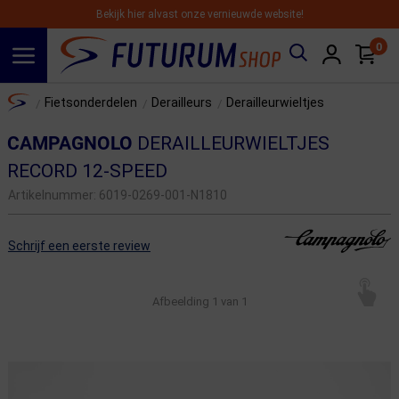
Bekijk hier alvast onze vernieuwde website!
0
Spring naar hoofdinhoud
Home
Fietsonderdelen
Derailleurs
Derailleurwieltjes
/
/
/
CAMPAGNOLO
DERAILLEURWIELTJES
RECORD 12-SPEED
Artikelnummer:
6019-0269-001-N1810
Schrijf een eerste review
Afbeelding
1
van 1