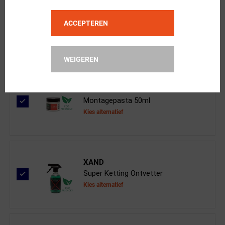
Campagnolo
ACCEPTEREN
Derailleurwieltjes Record 12-Speed
WEIGEREN
XAND
Montagepasta 50ml
Kies alternatief
XAND
Super Ketting Ontvetter
Kies alternatief