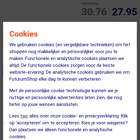
Adviesprijs
30.76
27.95
Inclusief BTW
Cookies
VOEG TOE AAN WINKELWAGEN
We gebruiken cookies (en vergelijkbare technieken) om het
shoppen nog makkelijker en persoonlijker voor jou te
Recent besteld door 2 klanten! Bestel ook snel!
maken. Functionele en analytische cookies plaatsen we
altijd. De functionele cookies zorgen voor de beste
Stel je productvragen aan onze AI assistent
website-ervaring. De analytische cookies gebruiken we om
FuturumShop elke dag te kunnen verbeteren.
Gratis verzending vanaf €49
Met de persoonlijke cookie technologie kunnen we je
Voor 23:00 uur besteld, morgen in huis
nuttige en persoonlijke advertenties laten zien, die nog
beter op jouw wensen aansluiten.
365 dagen retourrecht
Lees
hier
alles over onze cookie- en privacyverklaring. Klik
ONZE AANBEVOLEN COMBINATIE
op 'accepteren' om te accepteren. Kies je voor weigeren?
← Terug naar productnavigatie
Dan plaatsen we alleen functionele en analytische
cookies.