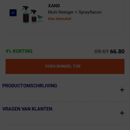
XAND
Multi Reiniger + Sprayflacon
Kies alternatief
69.61
66.80
4% KORTING
VOEG BUNDEL TOE
PRODUCTOMSCHRIJVING
← Terug naar productnavigatie
VRAGEN VAN KLANTEN
← Terug naar productnavigatie