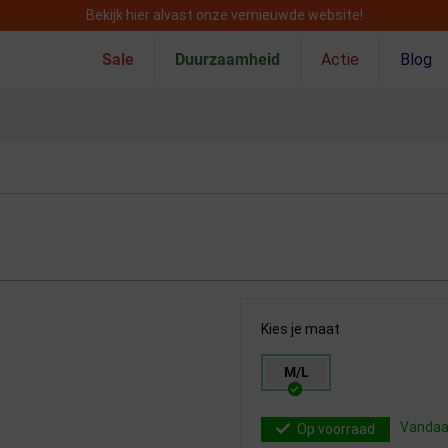
Bekijk hier alvast onze vernieuwde website!
Sale
Duurzaamheid
Actie
Blog
Kies je maat
M/L
Vandaag
Op voorraad