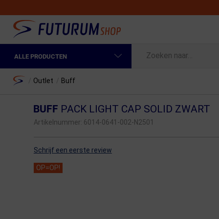
ALLE PRODUCTEN
Spring naar hoofdinhoud
Fietskleding Heren
Home
/
Outlet
/
Buff
Fietskleding Dames
BUFF
PACK LIGHT CAP SOLID ZWART
Fietsonderdelen
Artikelnummer:
6014-0641-002-N2501
Fietselektronica
Schrijf een eerste review
Fietsonderhoud
OP=OP!
Sportvoeding en Verzorging
Fietstassen & Rugzakken
Fietsendragers & Fietskoffers