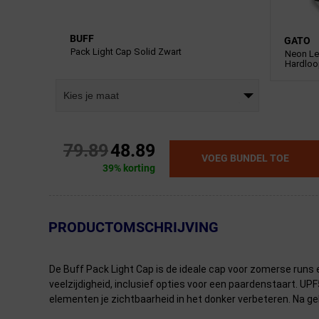
BUFF
GATO
Pack Light Cap Solid Zwart
Neon L
Hardlo
Kies je maat
79.89
48.89
VOEG BUNDEL TOE
39% korting
← Terug naar productnavigatie
PRODUCTOMSCHRIJVING
De Buff Pack Light Cap is de ideale cap voor zomerse runs 
veelzijdigheid, inclusief opties voor een paardenstaart. U
elementen je zichtbaarheid in het donker verbeteren. Na g