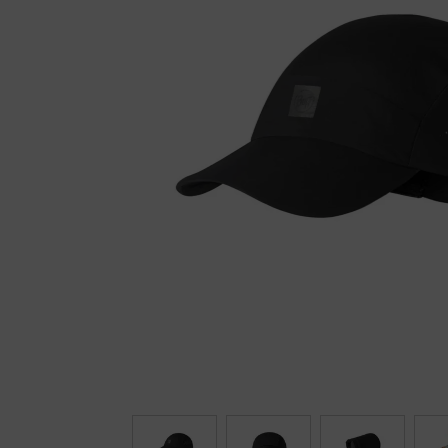
Fietstrainers
Hardlopen
Overige sporten & cadeaubon
Fietsen
Nieuw bij FuturumShop...