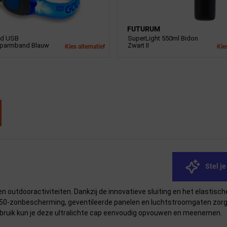
FUTURUM
ed USB
SuperLight 550ml Bidon
oparmband Blauw
Zwart II
Kies alternatief
Kies
Stel j
en outdooractiviteiten. Dankzij de innovatieve sluiting en het elasti
PF50-zonbescherming, geventileerde panelen en luchtstroomgaten zorge
ebruik kun je deze ultralichte cap eenvoudig opvouwen en meenemen.