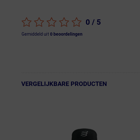
0
/ 5
Gemiddeld uit
0
beoordelingen
VERGELIJKBARE PRODUCTEN
← Terug naar productnavigatie