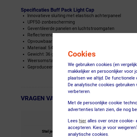
Specificaties Buff Pack Light Cap
Innovatieve sluiting met elastisch achterpaneel
UPF50-zonbescherming
Geventileerde panelen en luchtstroomgaten
Reflecterende elementen voor zichtbaarheid in het don
Opvouwbaar en gemakkelijk mee te nemen
Materiaal: 54% gerecycled nylon, 36% nylon, 10% elasta
Cookies
Gewicht: 36 gram
Weersomstandigheden: Warm
We gebruiken cookies (en vergeli
Geproduceerd in: Spanje
makkelijker en persoonlijker voor 
plaatsen we altijd. De functionele
De analytische cookies gebruike
verbeteren.
VRAGEN VAN KLANTEN
← Terug naar productnavigatie
Met de persoonlijke cookie techno
advertenties laten zien, die nog b
STEL JE VRAAG
Lees
hier
alles over onze cookie- e
accepteren. Kies je voor weigeren
Stel je vraag over de
Buff
Pack Light Cap Solid
analytische cookies.
Zwart.