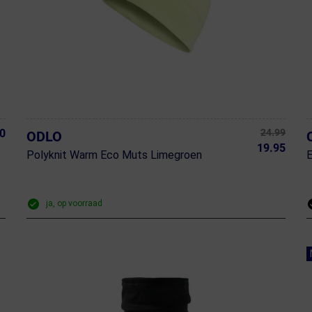
0
24.99
ODLO
19.95
Polyknit Warm Eco Muts Limegroen
ja, op voorraad