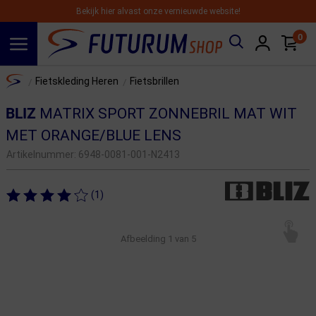
Bekijk hier alvast onze vernieuwde website!
0
Spring naar hoofdinhoud
Home
Fietskleding Heren
Fietsbrillen
/
/
BLIZ
MATRIX SPORT ZONNEBRIL MAT WIT
MET ORANGE/BLUE LENS
Artikelnummer:
6948-0081-001-N2413
(1)
Afbeelding
1
van 5