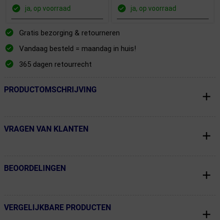
ja, op voorraad
ja, op voorraad
Gratis bezorging & retourneren
Vandaag besteld = maandag in huis!
365 dagen retourrecht
PRODUCTOMSCHRIJVING
← Terug naar productnavigatie
VRAGEN VAN KLANTEN
← Terug naar productnavigatie
BEOORDELINGEN
← Terug naar productnavigatie
VERGELIJKBARE PRODUCTEN
← Terug naar productnavigatie