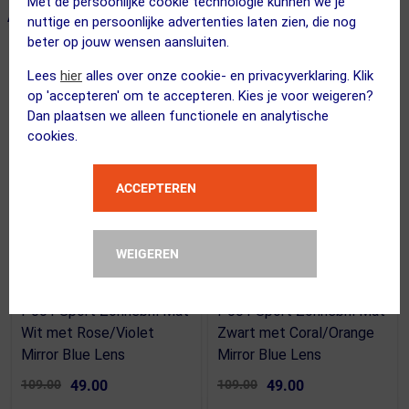
Met de persoonlijke cookie technologie kunnen we je
ALTERNATIEVE PRODUCTEN
nuttige en persoonlijke advertenties laten zien, die nog
beter op jouw wensen aansluiten.
Lees
hier
alles over onze cookie- en privacyverklaring. Klik
ACTIE
ACTIE
op 'accepteren' om te accepteren. Kies je voor weigeren?
Dan plaatsen we alleen functionele en analytische
cookies.
ACCEPTEREN
WEIGEREN
BLIZ
BLIZ
P001 Sport Zonnebril Mat
P001 Sport Zonnebril Mat
Wit met Rose/Violet
Zwart met Coral/Orange
Mirror Blue Lens
Mirror Blue Lens
109.00
49.00
109.00
49.00