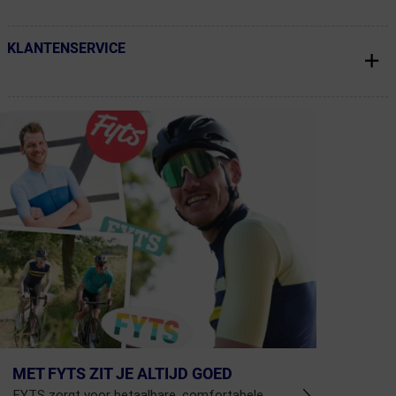
KLANTENSERVICE
← Terug naar productnavigatie
MET FYTS ZIT JE ALTIJD GOED
FYTS zorgt voor betaalbare, comfortabele