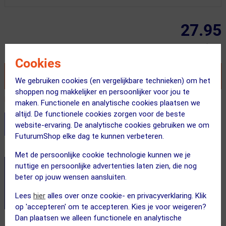
27.95
Inclusief BTW
Cookies
VOEG TOE AAN WINKELWAGEN
We gebruiken cookies (en vergelijkbare technieken) om het
shoppen nog makkelijker en persoonlijker voor jou te
Recent besteld door 2 klanten! Bestel ook snel!
maken. Functionele en analytische cookies plaatsen we
altijd. De functionele cookies zorgen voor de beste
Stel je productvragen aan onze AI assistent
website-ervaring. De analytische cookies gebruiken we om
FuturumShop elke dag te kunnen verbeteren.
Dit product in andere versie
Met de persoonlijke cookie technologie kunnen we je
nuttige en persoonlijke advertenties laten zien, die nog
beter op jouw wensen aansluiten.
Lees
hier
alles over onze cookie- en privacyverklaring. Klik
op 'accepteren' om te accepteren. Kies je voor weigeren?
Dan plaatsen we alleen functionele en analytische