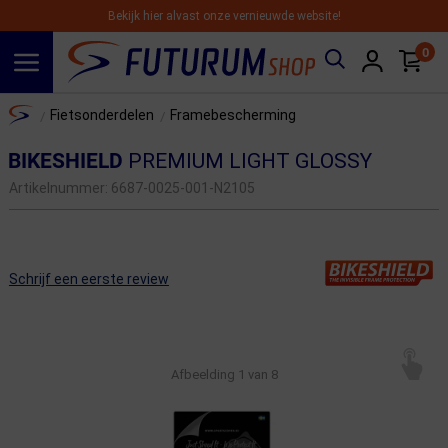
Bekijk hier alvast onze vernieuwde website!
0
Spring naar hoofdinhoud
Home
Fietsonderdelen
Framebescherming
/
/
BIKESHIELD
PREMIUM LIGHT GLOSSY
Artikelnummer:
6687-0025-001-N2105
Schrijf een eerste review
Afbeelding
1
van 8