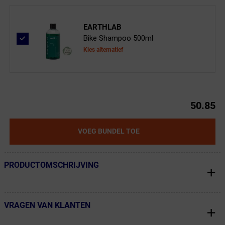
EARTHLAB
Bike Shampoo 500ml
Kies alternatief
50.85
VOEG BUNDEL TOE
PRODUCTOMSCHRIJVING
← Terug naar productnavigatie
VRAGEN VAN KLANTEN
← Terug naar productnavigatie