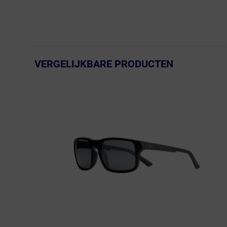
VERGELIJKBARE PRODUCTEN
← Terug naar productnavigatie