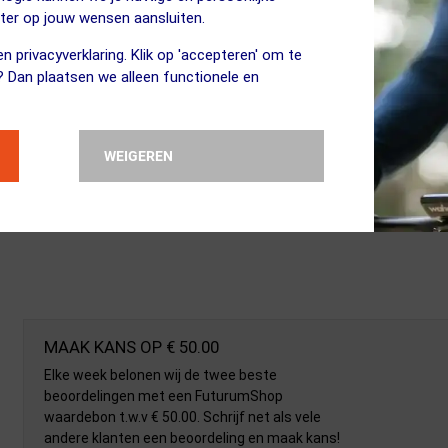
eter op jouw wensen aansluiten.
n privacyverklaring. Klik op 'accepteren' om te
? Dan plaatsen we alleen functionele en
WEIGEREN
MAAK KANS OP € 50.00
Elke week belonen wij de twee beste
beoordelingen met een FuturumShop
waardebon t.w.v € 50.00. Schrijf net als vele
andere klanten een beoordeling en maak kans!