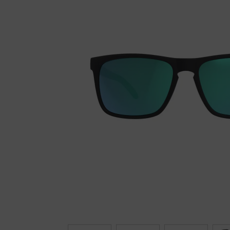
Fietstrainers
Hardlopen
Overige sporten & cadeaubon
Fietsen
Nieuw bij FuturumShop...