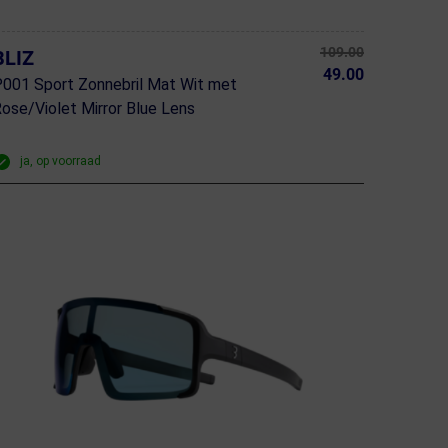
109.00
BLIZ
49.00
001 Sport Zonnebril Mat Wit met
ose/Violet Mirror Blue Lens
ja, op voorraad