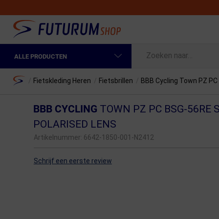
ALLE PRODUCTEN
Spring naar hoofdinhoud
Fietskleding Heren
Home
/
Fietskleding Heren
/
Fietsbrillen
/
BBB Cycling Town PZ PC 
Fietskleding Dames
BBB CYCLING
TOWN PZ PC BSG-56RE 
Fietsonderdelen
POLARISED LENS
Artikelnummer:
6642-1850-001-N2412
Fietselektronica
Fietsonderhoud
Schrijf een eerste review
Sportvoeding en Verzorging
Fietstassen & Rugzakken
Fietsendragers & Fietskoffers