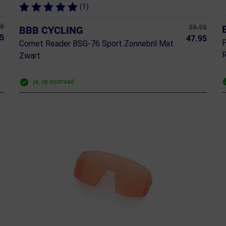
(1)
95
59.95
BBB CYCLING
5
47.95
P
Comet Reader BSG-76 Sport Zonnebril Mat
R
Zwart
ja, op voorraad