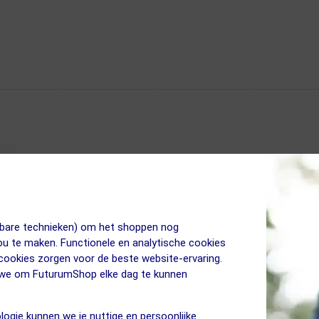
jkbare technieken) om het shoppen nog
jou te maken. Functionele en analytische cookies
 cookies zorgen voor de beste website-ervaring.
n we om FuturumShop elke dag te kunnen
logie kunnen we je nuttige en persoonlijke