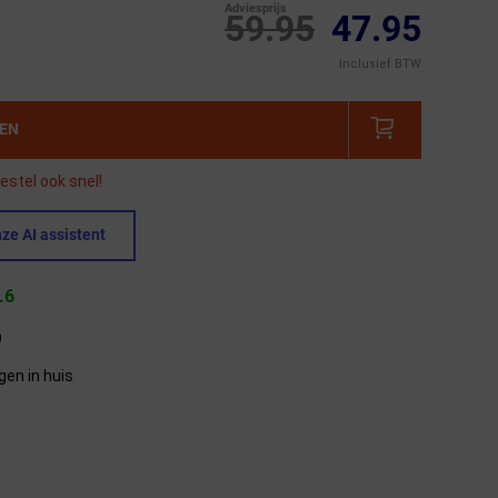
Adviesprijs
59.95
47.95
Inclusief BTW
GEN
estel ook snel!
ze AI assistent
.6
9
gen in huis