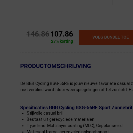
146.86
107.86
VOEG BUNDEL TOE
27% korting
← Terug naar productnavigatie
PRODUCTOMSCHRIJVING
De BBB Cycling BSG-56RE is jouw nieuwe favoriete casual z
niet verblind wordt door weerspiegelingen of fel zonlicht. H
Specificaties BBB Cycling BSG-56RE Sport Zonnebri
Stijlvolle casual bril
Bestaat uit gerecyclede materialen
Type lens: Multi layer coating (MLC), Gepolariseerd
Materiaal frame: gerecycled polycarbonaat