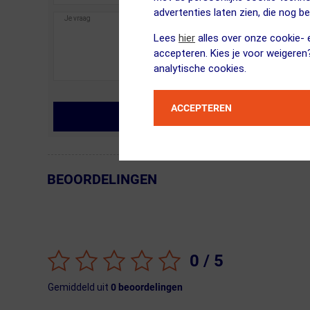
advertenties laten zien, die nog b
Lees
hier
alles over onze cookie- e
accepteren. Kies je voor weigeren
analytische cookies.
ACCEPTEREN
MIJN VRAAG STELLEN
BEOORDELINGEN
← Terug naar productnavigatie
0
/ 5
Gemiddeld uit
0
beoordelingen