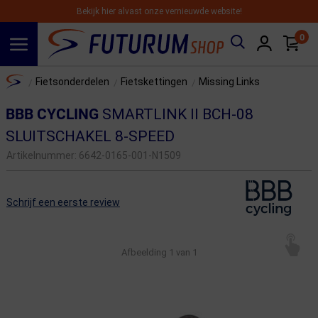
Bekijk hier alvast onze vernieuwde website!
0
Spring naar hoofdinhoud
Home
Fietsonderdelen
Fietskettingen
Missing Links
/
/
/
BBB CYCLING
SMARTLINK II BCH-08
SLUITSCHAKEL 8-SPEED
Artikelnummer:
6642-0165-001-N1509
Schrijf een eerste review
Afbeelding
1
van 1