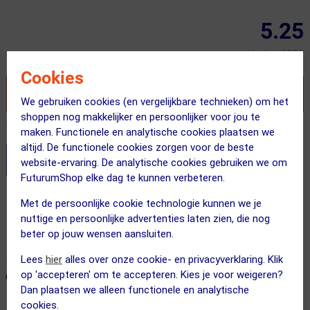
5.25
Inclusief BTW
Cookies
VOEG TOE AAN WINKELWAGEN
We gebruiken cookies (en vergelijkbare technieken) om het
shoppen nog makkelijker en persoonlijker voor jou te
Recent besteld door 5 klanten! Bestel ook snel!
maken. Functionele en analytische cookies plaatsen we
altijd. De functionele cookies zorgen voor de beste
Stel je productvragen aan onze AI assistent
website-ervaring. De analytische cookies gebruiken we om
FuturumShop elke dag te kunnen verbeteren.
Gratis verzending vanaf €49
Met de persoonlijke cookie technologie kunnen we je
nuttige en persoonlijke advertenties laten zien, die nog
Voor 23:00 uur besteld, morgen in huis
beter op jouw wensen aansluiten.
365 dagen retourrecht
Lees
hier
alles over onze cookie- en privacyverklaring. Klik
op 'accepteren' om te accepteren. Kies je voor weigeren?
ONZE AANBEVOLEN COMBINATIE
← Terug naar productnavigatie
Dan plaatsen we alleen functionele en analytische
cookies.