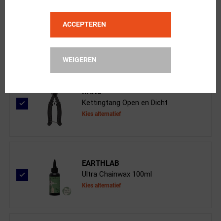
ACCEPTEREN
BBB Cycling
SmartLink II BCH-08 Sluitschakel 8-...
WEIGEREN
XAND
Kettingtang Open en Dicht
Kies alternatief
EARTHLAB
Ultra Chainwax 100ml
Kies alternatief