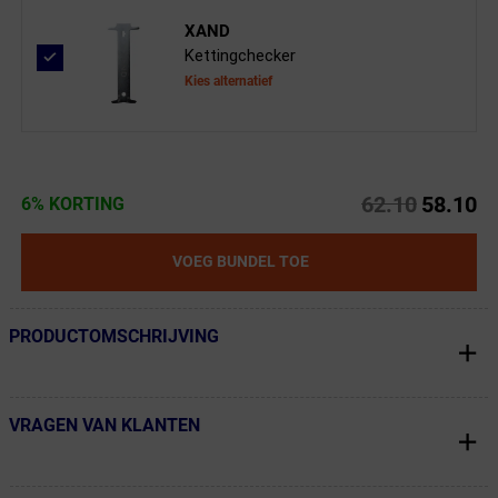
XAND
Kettingchecker
Kies alternatief
62.10
58.10
6% KORTING
VOEG BUNDEL TOE
PRODUCTOMSCHRIJVING
← Terug naar productnavigatie
VRAGEN VAN KLANTEN
← Terug naar productnavigatie