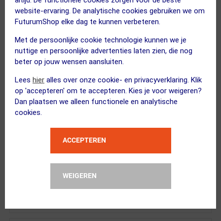
website-ervaring. De analytische cookies gebruiken we om
BBB Cycling
FuturumShop elke dag te kunnen verbeteren.
SealMate BSB-65L Frametas Zwart
Met de persoonlijke cookie technologie kunnen we je
nuttige en persoonlijke advertenties laten zien, die nog
beter op jouw wensen aansluiten.
Lees
hier
alles over onze cookie- en privacyverklaring. Klik
op 'accepteren' om te accepteren. Kies je voor weigeren?
XAND
Dan plaatsen we alleen functionele en analytische
Elektrische Pomp Pro
cookies.
Kies alternatief
ACCEPTEREN
XAND
WEIGEREN
Frame Beschermfolie Glans Tr...
Kies alternatief