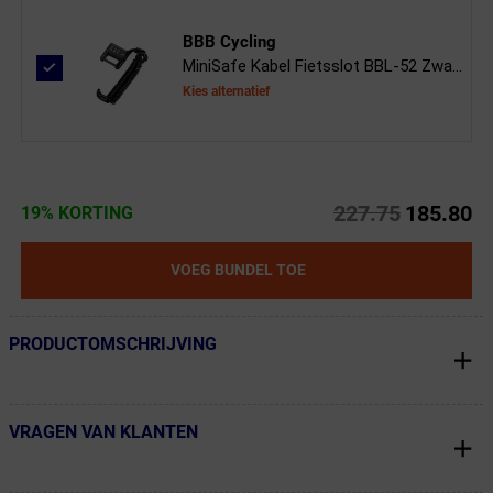
BBB Cycling
MiniSafe Kabel Fietsslot BBL-52 Zwa...
Kies alternatief
227.75
185.80
19% KORTING
VOEG BUNDEL TOE
PRODUCTOMSCHRIJVING
← Terug naar productnavigatie
VRAGEN VAN KLANTEN
← Terug naar productnavigatie