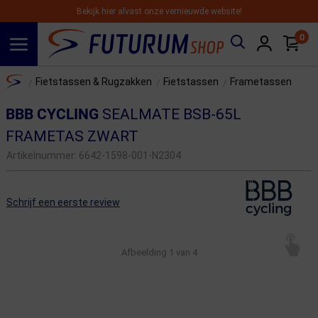
Bekijk hier alvast onze vernieuwde website!
0
Spring naar hoofdinhoud
Home
Fietstassen & Rugzakken
Fietstassen
Frametassen
/
/
/
BBB CYCLING
SEALMATE BSB-65L
FRAMETAS ZWART
Artikelnummer:
6642-1598-001-N2304
Schrijf een eerste review
Afbeelding
1
van 4