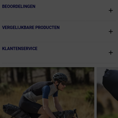
BEOORDELINGEN
← Terug naar productnavigatie
VERGELIJKBARE PRODUCTEN
← Terug naar productnavigatie
KLANTENSERVICE
← Terug naar productnavigatie