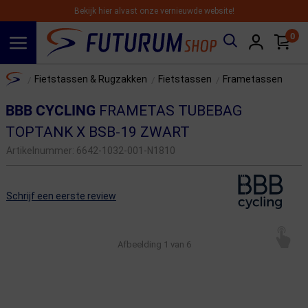
Bekijk hier alvast onze vernieuwde website!
0
Spring naar hoofdinhoud
Home
Fietstassen & Rugzakken
Fietstassen
Frametassen
/
/
/
BBB CYCLING
FRAMETAS TUBEBAG
TOPTANK X BSB-19 ZWART
Artikelnummer:
6642-1032-001-N1810
Schrijf een eerste review
Afbeelding
1
van 6