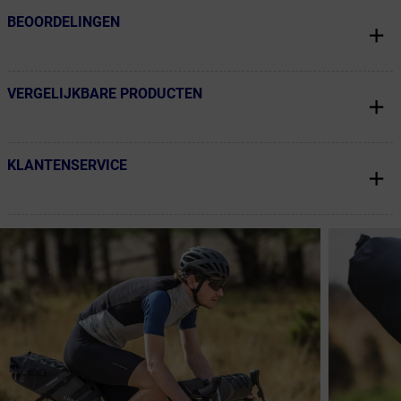
BEOORDELINGEN
← Terug naar productnavigatie
VERGELIJKBARE PRODUCTEN
← Terug naar productnavigatie
KLANTENSERVICE
← Terug naar productnavigatie