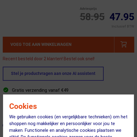
Adviesprijs
58.95
47.95
Inclusief BTW
VOEG TOE AAN WINKELWAGEN
Recent besteld door 2 klanten! Bestel ook snel!
Stel je productvragen aan onze AI assistent
Gratis verzending vanaf €49
Vandaag besteld = maandag in huis!
Cookies
365 dagen retourrecht
We gebruiken cookies (en vergelijkbare technieken) om het
shoppen nog makkelijker en persoonlijker voor jou te
ONZE AANBEVOLEN COMBINATIE
← Terug naar productnavigatie
maken. Functionele en analytische cookies plaatsen we
altijd. De functionele cookies zorgen voor de beste