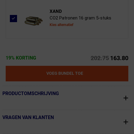
XAND
CO2 Patronen 16 gram 5-stuks
Kies alternatief
202.75
163.80
19% KORTING
VOEG BUNDEL TOE
PRODUCTOMSCHRIJVING
← Terug naar productnavigatie
VRAGEN VAN KLANTEN
← Terug naar productnavigatie