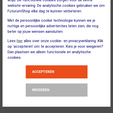
website-ervaring. De analytische cookies gebruiken we om
BBB Cycling
FuturumShop elke dag te kunnen verbeteren.
Frametas TubeBag TopTank X B...
Met de persoonlijke cookie technologie kunnen we je
nuttige en persoonlijke advertenties laten zien, die nog
beter op jouw wensen aansluiten.
Lees
hier
alles over onze cookie- en privacyverklaring. Klik
op 'accepteren' om te accepteren. Kies je voor weigeren?
XAND
Dan plaatsen we alleen functionele en analytische
Elektrische Pomp Pro
cookies.
Kies alternatief
ACCEPTEREN
XAND
WEIGEREN
Frame Beschermfolie Glans Tr...
Kies alternatief