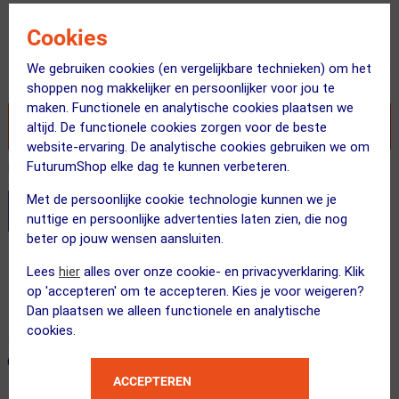
Adviesprijs
Cookies
17.95
16.95
We gebruiken cookies (en vergelijkbare technieken) om het
Inclusief BTW
shoppen nog makkelijker en persoonlijker voor jou te
maken. Functionele en analytische cookies plaatsen we
VOEG TOE AAN WINKELWAGEN
altijd. De functionele cookies zorgen voor de beste
website-ervaring. De analytische cookies gebruiken we om
FuturumShop elke dag te kunnen verbeteren.
Recent besteld door 37 klanten! Bestel ook snel!
Met de persoonlijke cookie technologie kunnen we je
Stel je productvragen aan onze AI assistent
nuttige en persoonlijke advertenties laten zien, die nog
beter op jouw wensen aansluiten.
Gratis verzending vanaf €49
Lees
hier
alles over onze cookie- en privacyverklaring. Klik
Voor 23:00 uur besteld, morgen in huis
op 'accepteren' om te accepteren. Kies je voor weigeren?
Dan plaatsen we alleen functionele en analytische
365 dagen retourrecht
cookies.
ONZE AANBEVOLEN COMBINATIE
← Terug naar productnavigatie
ACCEPTEREN