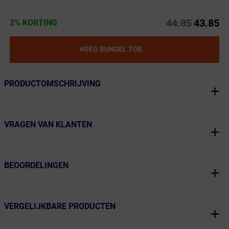
44.85
43.85
2% KORTING
VOEG BUNDEL TOE
PRODUCTOMSCHRIJVING
← Terug naar productnavigatie
VRAGEN VAN KLANTEN
← Terug naar productnavigatie
BEOORDELINGEN
← Terug naar productnavigatie
VERGELIJKBARE PRODUCTEN
← Terug naar productnavigatie