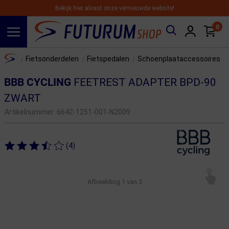
Bekijk hier alvast onze vernieuwde website!
0
Spring naar hoofdinhoud
Home
Fietsonderdelen
Fietspedalen
Schoenplaataccessoires
/
/
/
BBB CYCLING
FEETREST ADAPTER BPD-90
ZWART
Artikelnummer:
6642-1251-001-N2009
(4)
Afbeelding
1
van 3