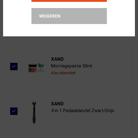
BBB Cycling
WEIGEREN
FeetRest Adapter BPD-90 Zwart
XAND
Montagepasta 50ml
Kies alternatief
XAND
4 in 1 Pedaalsleutel Zwart/Grijs