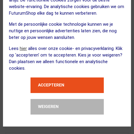
website-ervaring. De analytische cookies gebruiken we om
BBB Cycling
FuturumShop elke dag te kunnen verbeteren.
CargoStraps BSB-161S Zwart 2 Stuks
Met de persoonlijke cookie technologie kunnen we je
nuttige en persoonlijke advertenties laten zien, die nog
beter op jouw wensen aansluiten.
Lees
hier
alles over onze cookie- en privacyverklaring. Klik
op 'accepteren' om te accepteren. Kies je voor weigeren?
XAND
Dan plaatsen we alleen functionele en analytische
Frame Beschermfolie Glans Tr...
cookies.
Kies alternatief
ACCEPTEREN
XAND
WEIGEREN
CO2 Patronen 16 gram 5-stuks
Kies alternatief