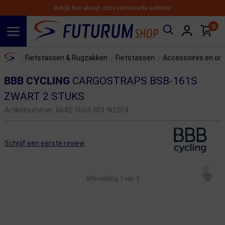
Bekijk hier alvast onze vernieuwde website!
0
Spring naar hoofdinhoud
Home
Fietstassen & Rugzakken
Fietstassen
Accessoires en on
/
/
/
BBB CYCLING
CARGOSTRAPS BSB-161S
ZWART 2 STUKS
Artikelnummer:
6642-1604-001-N2304
Schrijf een eerste review
Afbeelding
1
van 3