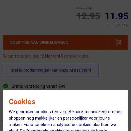
Adviesprijs
12.95
11.95
Inclusief BTW
VOEG TOE AAN WINKELWAGEN
Recent besteld door 2 klanten! Bestel ook snel!
Stel je productvragen aan onze AI assistent
Gratis verzending vanaf €49
Voor 23:00 uur besteld, morgen in huis
Cookies
365 dagen retourrecht
We gebruiken cookies (en vergelijkbare technieken) om het
shoppen nog makkelijker en persoonlijker voor jou te
ONZE AANBEVOLEN COMBINATIE
← Terug naar productnavigatie
maken. Functionele en analytische cookies plaatsen we
altijd. De functionele cookies zorgen voor de beste