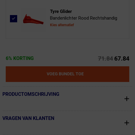
Tyre Glider
Bandenlichter Rood Rechtshandig
Kies alternatief
71.84
67.84
6% KORTING
VOEG BUNDEL TOE
PRODUCTOMSCHRIJVING
← Terug naar productnavigatie
VRAGEN VAN KLANTEN
← Terug naar productnavigatie