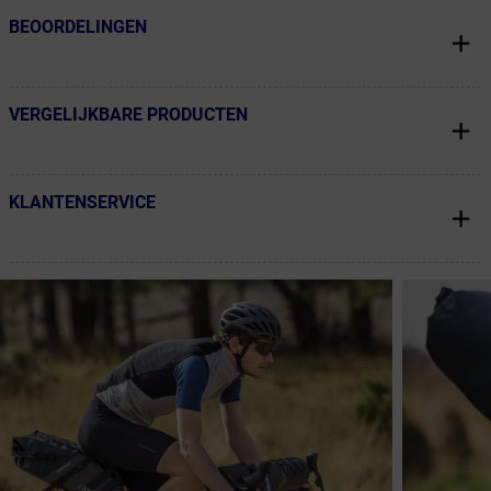
BEOORDELINGEN
← Terug naar productnavigatie
VERGELIJKBARE PRODUCTEN
← Terug naar productnavigatie
KLANTENSERVICE
← Terug naar productnavigatie