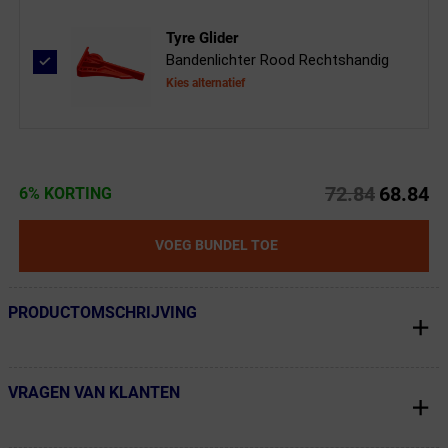
Tyre Glider
Bandenlichter Rood Rechtshandig
Kies alternatief
72.84
68.84
6% KORTING
VOEG BUNDEL TOE
PRODUCTOMSCHRIJVING
← Terug naar productnavigatie
VRAGEN VAN KLANTEN
← Terug naar productnavigatie