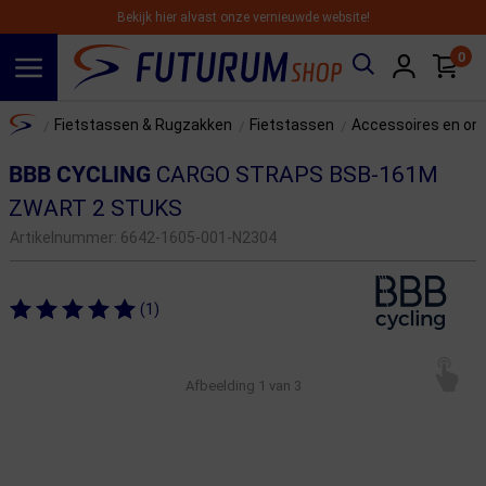
Bekijk hier alvast onze vernieuwde website!
0
Spring naar hoofdinhoud
Home
Fietstassen & Rugzakken
Fietstassen
Accessoires en on
/
/
/
BBB CYCLING
CARGO STRAPS BSB-161M
ZWART 2 STUKS
Artikelnummer:
6642-1605-001-N2304
(1)
Afbeelding
1
van 3