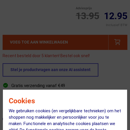
Adviesprijs
13.95
12.95
Inclusief BTW
VOEG TOE AAN WINKELWAGEN
Recent besteld door 5 klanten! Bestel ook snel!
Stel je productvragen aan onze AI assistent
Gratis verzending vanaf €49
Voor 23:00 uur besteld, morgen in huis
Cookies
365 dagen retourrecht
We gebruiken cookies (en vergelijkbare technieken) om het
shoppen nog makkelijker en persoonlijker voor jou te
ONZE AANBEVOLEN COMBINATIE
← Terug naar productnavigatie
maken. Functionele en analytische cookies plaatsen we
altijd. De functionele cookies zorgen voor de beste