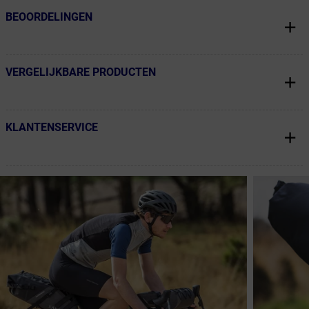
BEOORDELINGEN
← Terug naar productnavigatie
VERGELIJKBARE PRODUCTEN
← Terug naar productnavigatie
KLANTENSERVICE
← Terug naar productnavigatie