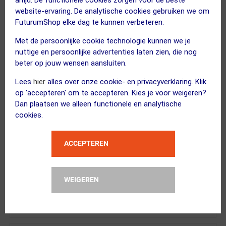
website-ervaring. De analytische cookies gebruiken we om
BBB Cycling
FuturumShop elke dag te kunnen verbeteren.
Cargo Straps BSB-161M Zwart 2 Stuks
Met de persoonlijke cookie technologie kunnen we je
nuttige en persoonlijke advertenties laten zien, die nog
beter op jouw wensen aansluiten.
Lees
hier
alles over onze cookie- en privacyverklaring. Klik
op 'accepteren' om te accepteren. Kies je voor weigeren?
XAND
Dan plaatsen we alleen functionele en analytische
Frame Beschermfolie Glans Tr...
cookies.
Kies alternatief
ACCEPTEREN
XAND
WEIGEREN
CO2 Patronen 16 gram 5-stuks
Kies alternatief