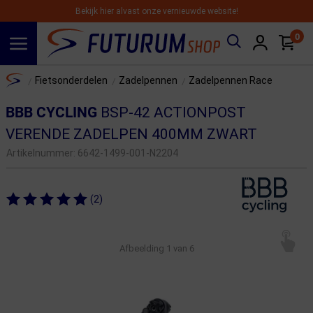
Bekijk hier alvast onze vernieuwde website!
0
Spring naar hoofdinhoud
Home
Fietsonderdelen
Zadelpennen
Zadelpennen Race
/
/
/
BBB CYCLING
BSP-42 ACTIONPOST
VERENDE ZADELPEN 400MM ZWART
Artikelnummer:
6642-1499-001-N2204
(2)
Afbeelding
1
van 6