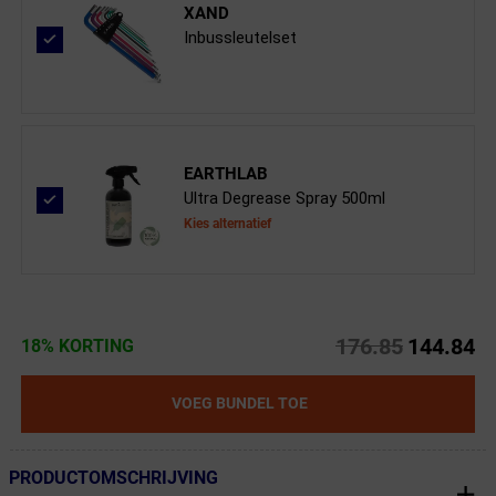
XAND
Inbussleutelset
EARTHLAB
Ultra Degrease Spray 500ml
Kies alternatief
176.85
144.84
18% KORTING
VOEG BUNDEL TOE
PRODUCTOMSCHRIJVING
← Terug naar productnavigatie