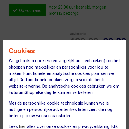
Voor 23:00 uur besteld, morgen
Op voorraad
GRATIS bezorgd!
Adviesprijs
129.00
99.99
Cookies
Inclusief BTW
We gebruiken cookies (en vergelijkbare technieken) om het
shoppen nog makkelijker en persoonlijker voor jou te
VOEG TOE AAN WINKELWAGEN
maken. Functionele en analytische cookies plaatsen we
altijd. De functionele cookies zorgen voor de beste
Recent besteld door 4 klanten! Bestel ook snel!
website-ervaring. De analytische cookies gebruiken we om
FuturumShop elke dag te kunnen verbeteren.
Stel je productvragen aan onze AI assistent
Met de persoonlijke cookie technologie kunnen we je
nuttige en persoonlijke advertenties laten zien, die nog
Gratis bezorging & retourneren
beter op jouw wensen aansluiten.
Voor 23:00 uur besteld, morgen in huis
Lees
hier
alles over onze cookie- en privacyverklaring. Klik