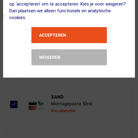
365 dagen retourrecht
op 'accepteren' om te accepteren. Kies je voor weigeren?
Dan plaatsen we alleen functionele en analytische
ONZE AANBEVOLEN COMBINATIE
← Terug naar productnavigatie
cookies.
ACCEPTEREN
BBB Cycling
BSP-42 ActionPost Verende Zadelpen ...
WEIGEREN
Kies je versie
XAND
Montagepasta 50ml
Kies alternatief